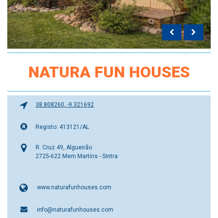
NATURA FUN HOUSES
38.808260, -9.321692
Registo: 413121/AL
R. Cruz 49, Algueirão
2725-622 Mem Martins - Sintra
www.naturafunhouses.com
info@naturafunhouses.com