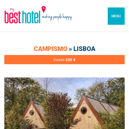
MENU
CAMPISMO
» LISBOA
Desde
205 €