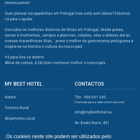
interessantes!
Quer planear escapadinhas em Portugal mas está sem ideias? Estamos
cá para o ajudar.
Descubra os melhores destinos de férias em Portugal, desde praias,
serras e montanhas, campos e planicies, cidades, vilas e aldeias até às
nossas maravilhosas ilhas... prove o melhor da gastronomia portuguesa e
inspire-se na história e cultura do nosso país.
Vá para fora cá dentro!
Afinal de contas, é tão bom conhecer melhor o nosso país.
MY BEST HOTEL
CONTACTOS
Hoteis
Tlm.: 968 691 330
Chamada para a rede móvel nacional
Turismo Rural
info@mybesthotel.eu
Alojamento Local
Av. Beato Nuno, 431
2495-401 Fátima
Promoções
Os cookies neste site podem ser utilizados pelo
Campismo