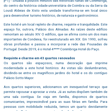
[PT] - Situada a poucos minutos das históricas ruínas de Conimbriga,
do centro da histórica cidade universitária de Coimbra ou da Serra da
Lousã Aldeias de Xisto esta unidade transforma-se em local único
para desenvolver turismo histórico, de natureza e gastronómico.
Este hotel é um local repleto de charme, requinte e tranquilidade. Este
espaço foi, outrora, Palácio dos Almadas. As raízes deste edifício
remontam ao século XIV. O edifício, que se afirma como um dos mais
importantes de Condeixa, foi reestruturado em XIX. Em 1993, sofreu
obras profundas e passou a incorporar a rede das Pousadas de
Portugal. Desde 2019, é o Hotel 4**** Conimbriga Hotel do Paço.
Requinte e charme em 43 quartos renovados
Os quartos são espaçosos, numa decoração que imprime
modernidade a este hotel histórico. As vistas são deslumbrantes,
dividindo-se entre os magníficos jardins do hotel e os do contíguo
Palácio Sotto Mayor.
Aos quartos superiores, adicionamos um inesquecível terraço que
permite repousar e apreciar a vista. Já as suites dispõem também de
uma sala contígua. Se viaja em família, dispomos de quartos
comunicantes, imprescindível para as suas férias em família. Para
pessoas com mobilidade reduzida, temos um quarto devidamente