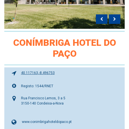
CONÍMBRIGA HOTEL DO
PAÇO
40.117163,-8.496753
Registo: 1544/RNET
Rua Francisco Lemos, 3 a 5
3150-140 Condeixa-a-Nova
www.conimbrigahoteldopaco.pt