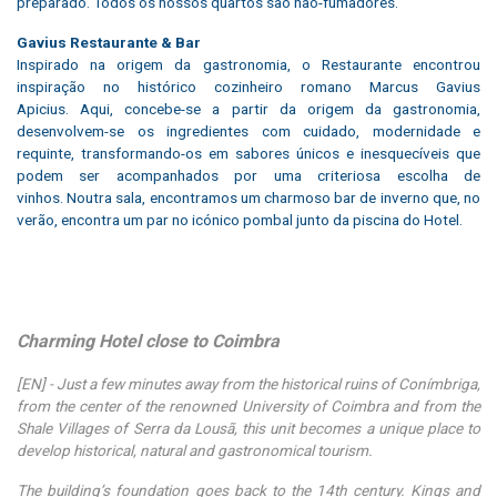
preparado. Todos os nossos quartos são não-fumadores.
Gavius Restaurante & Bar
Inspirado na origem da gastronomia, o Restaurante encontrou
inspiração no histórico cozinheiro romano Marcus Gavius
Apicius. Aqui, concebe-se a partir da origem da gastronomia,
desenvolvem-se os ingredientes com cuidado, modernidade e
requinte, transformando-os em sabores únicos e inesquecíveis que
podem ser acompanhados por uma criteriosa escolha de
vinhos. Noutra sala, encontramos um charmoso bar de inverno que, no
verão, encontra um par no icónico pombal junto da piscina do Hotel.
Charming Hotel close to Coimbra
[EN] - Just a few minutes away from the historical ruins of Conímbriga,
from the center of the renowned University of Coimbra and from the
Shale Villages of Serra da Lousã, this unit becomes a unique place to
develop historical, natural and gastronomical tourism.
The building’s foundation goes back to the 14th century. Kings and