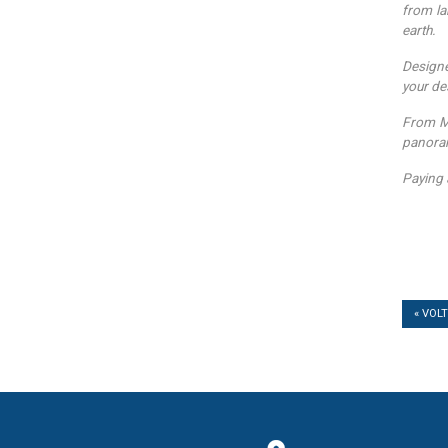
from la
earth.
Designe
your de
From Ma
panoram
Paying a
« VOL