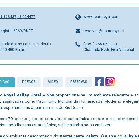
41.103437, -8.094477
www.douroroyal.com
Registo: 6069/RNET
reservas@douroroyal.pt
ortela do Rio Pala · Ribadouro
(+351) 255 070 900
4640-400 Baião
Chamada Rede Fixa Nacional
RIÇÃO
PREÇOS
VIDEO
RESERVAS
o Royal Valley Hotel & Spa
proporciona-lhe um ambiente relaxante e ac
classificadas como Património Mundial da Humanidade. Moderno e elegan
a, espelhada nas águas serenas do Rio Douro.
os 70 quartos, todos com vistas panorâmicas sobre o rio, oferecem-lhe
ionando-lhe uma estadia única, seja em trabalho ou em lazer.
te do ambiente descontraído do
Restaurante Palato D'Ouro
e do
Ruby B