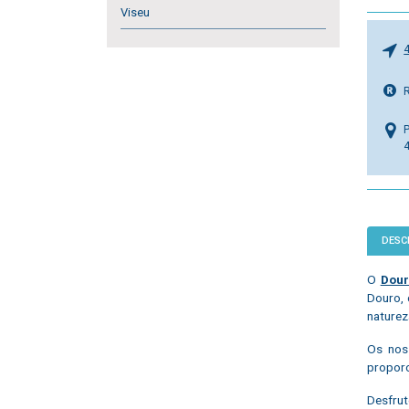
Viseu
P
DESC
O
Dour
Douro, 
naturez
Os noss
proporc
Desfru