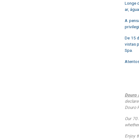
Longe 
ar, água
A pensa
privile
De 15 d
vistas 
Spa.
Atentos
Douro 
declare
Douro R
Our 70 
whether
Enjoy t