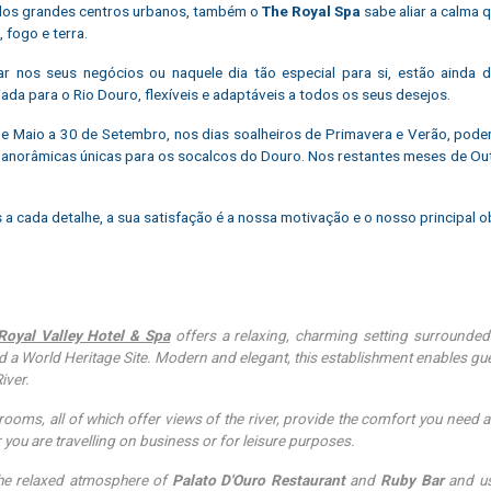
dos grandes centros urbanos, também o
The Royal Spa
sabe aliar a calma 
, fogo e terra.
r nos seus negócios ou naquele dia tão especial para si, estão ainda d
giada para o Rio Douro, flexíveis e adaptáveis a todos os seus desejos.
e Maio a 30 de Setembro, nos dias soalheiros de Primavera e Verão, poderá
panorâmicas únicas para os socalcos do Douro. Nos restantes meses de Out
 a cada detalhe, a sua satisfação é a nossa motivação e o nosso principal ob
Royal Valley Hotel & Spa
offers a relaxing, charming setting surrounded
d a World Heritage Site. Modern and elegant, this establishment enables gues
iver.
rooms, all of which offer views of the river, provide the comfort you need 
 you are travelling on business or for leisure purposes.
he relaxed atmosphere of
Palato D'Ouro Restaurant
and
Ruby Bar
and us