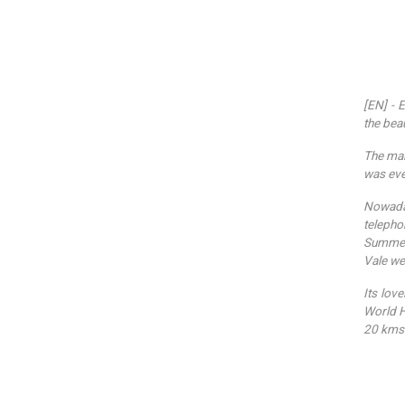
[EN] - 
the beau
The mai
was eve
Nowada
telepho
Summer 
Vale we
Its lov
World He
20 kms 