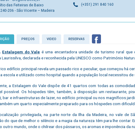
(+351) 291 840 160
ítio das Feiteiras de Baixo
9240-206 - São Vicente – Madeira
RIÇÃO
PREÇOS
VIDEO
RESERVAS
 A
Estalagem do Vale
é uma encantadora unidade de turismo rural que o
a Laurissilva, declarada e reconhecida pela UNESCO como Património Natura
rico edifício principal revela um passado rico e peculiar, que começou há
a escola e utilizado como hospital quando a população local necessitou de 
nte, a Estalagem do Vale dispõe de 41 quartos com todas as comodidade
el possível. Os hóspedes têm, também, à disposição um restaurante, pisc
), bar e infraestruturas de lazer, no edifício principal ou nos magníficos ja
também um quarto especialmente preparado para os hóspedes com dificuld
ocalização privilegiada, na parte norte da Ilha da Madeira, no vale de S
ão do que de melhor o silêncio e a magia da natureza têm para lhe contar.
o outro mundo, onde o chilrear dos pássaros, os aromas e imponência da n