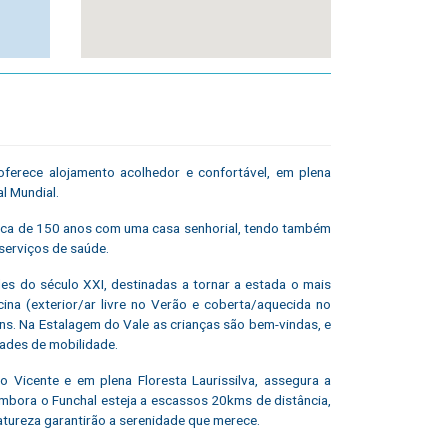
ferece alojamento acolhedor e confortável, em plena
l Mundial.
 cerca de 150 anos com uma casa senhorial, tendo também
serviços de saúde.
s do século XXI, destinadas a tornar a estada o mais
ina (exterior/ar livre no Verão e coberta/aquecida no
rdins. Na Estalagem do Vale as crianças são bem-vindas, e
ades de mobilidade.
ão Vicente e em plena Floresta Laurissilva, assegura a
 Embora o Funchal esteja a escassos 20kms de distância,
atureza garantirão a serenidade que merece.