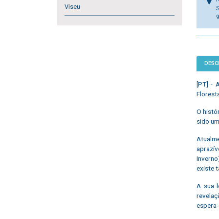
Viseu
S
DESC
[PT] -
Florest
O histó
sido um
Atualme
aprazív
Inverno
existe 
A sua l
revelaç
espera-