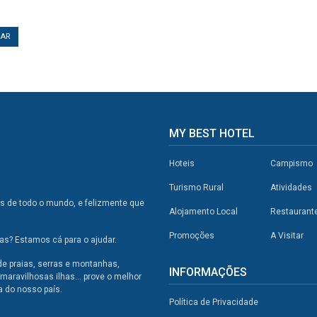
TAR
MY BEST HOTEL
Hoteis
Campismo
Turismo Rural
Atividades
os de todo o mundo, e felizmente que
Alojamento Local
Restaurant
Promoções
A Visitar
s? Estamos cá para o ajudar.
de praias, serras e montanhas,
INFORMAÇÕES
maravilhosas ilhas... prove o melhor
a do nosso país.
Política de Privacidade