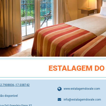
ESTALAGEM DO
32.7908836,-17.038742
www.estalagemdovale.com
Não disponível
info@estalagemdovale.com
ua Drº Gregório Dinis,37