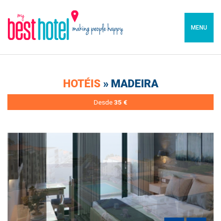
MENU
HOTÉIS
» MADEIRA
Desde
35 €