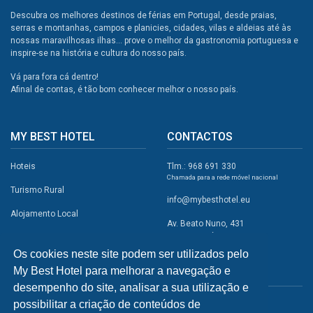
Descubra os melhores destinos de férias em Portugal, desde praias,
serras e montanhas, campos e planicies, cidades, vilas e aldeias até às
nossas maravilhosas ilhas... prove o melhor da gastronomia portuguesa e
inspire-se na história e cultura do nosso país.
Vá para fora cá dentro!
Afinal de contas, é tão bom conhecer melhor o nosso país.
MY BEST HOTEL
CONTACTOS
Hoteis
Tlm.: 968 691 330
Chamada para a rede móvel nacional
Turismo Rural
info@mybesthotel.eu
Alojamento Local
Av. Beato Nuno, 431
2495-401 Fátima
Promoções
Os cookies neste site podem ser utilizados pelo
Campismo
My Best Hotel para melhorar a navegação e
REDES SOCIAIS
Atividades
desempenho do site, analisar a sua utilização e
possibilitar a criação de conteúdos de
Restaurantes