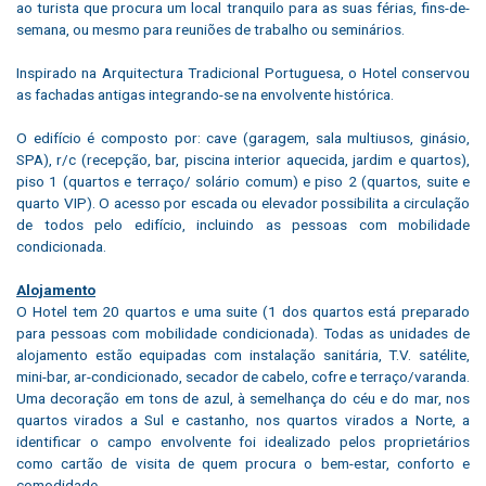
ao turista que procura um local tranquilo para as suas férias, fins-de-
semana, ou mesmo para reuniões de trabalho ou seminários.
Inspirado na Arquitectura Tradicional Portuguesa, o Hotel conservou
as fachadas antigas integrando-se na envolvente histórica.
O edifício é composto por: cave (garagem, sala multiusos, ginásio,
SPA), r/c (recepção, bar, piscina interior aquecida, jardim e quartos),
piso 1 (quartos e terraço/ solário comum) e piso 2 (quartos, suite e
quarto VIP). O acesso por escada ou elevador possibilita a circulação
de todos pelo edifício, incluindo as pessoas com mobilidade
condicionada.
Alojamento
O Hotel tem 20 quartos e uma suite (1 dos quartos está preparado
para pessoas com mobilidade condicionada). Todas as unidades de
alojamento estão equipadas com instalação sanitária, T.V. satélite,
mini-bar, ar-condicionado, secador de cabelo, cofre e terraço/varanda.
Uma decoração em tons de azul, à semelhança do céu e do mar, nos
quartos virados a Sul e castanho, nos quartos virados a Norte, a
identificar o campo envolvente foi idealizado pelos proprietários
como cartão de visita de quem procura o bem-estar, conforto e
comodidade.