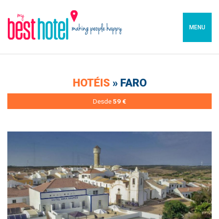
MENU
HOTÉIS
» FARO
Desde
59 €