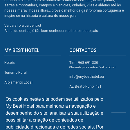
serras e montanhas, campos e planicies, cidades, vilas e aldeias até às
nossas maravilhosas ilhas... prove o melhor da gastronomia portuguesa e
inspire-se na história e cultura do nosso país.
Vá para fora cá dentro!
Afinal de contas, é tão bom conhecer melhor o nosso país.
MY BEST HOTEL
CONTACTOS
Hoteis
Tlm.: 968 691 330
Chamada para a rede móvel nacional
Turismo Rural
info@mybesthotel.eu
Alojamento Local
Av. Beato Nuno, 431
2495-401 Fátima
Promoções
Os cookies neste site podem ser utilizados pelo
Campismo
My Best Hotel para melhorar a navegação e
REDES SOCIAIS
Atividades
desempenho do site, analisar a sua utilização e
possibilitar a criação de conteúdos de
Restaurantes
publicidade direcionada e de redes sociais. Por