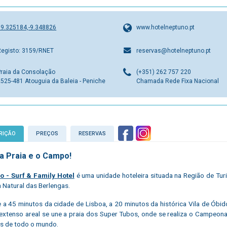
39.325184,-9.348826
www.hotelneptuno.pt
Registo: 3159/RNET
reservas@hotelneptuno.pt
Praia da Consolação
(+351) 262 757 220
2525-481 Atouguia da Baleia - Peniche
Chamada Rede Fixa Nacional
RIÇÃO
PREÇOS
RESERVAS
 a Praia e o Campo!
o - Surf & Family Hotel
é uma unidade hoteleira situada na Região de Turi
 Natural das Berlengas.
e a 45 minutos da cidade de Lisboa, a 20 minutos da histórica Vila de Óbi
extenso areal se une a praia dos Super Tubos, onde se realiza o Campeon
as de todo o mundo.