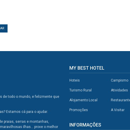
TAR
MY BEST HOTEL
Hoteis
Campismo
Turismo Rural
Atividades
os de todo o mundo, e felizmente que
Alojamento Local
Restaurant
Promoções
A Visitar
s? Estamos cá para o ajudar.
de praias, serras e montanhas,
INFORMAÇÕES
maravilhosas ilhas... prove o melhor