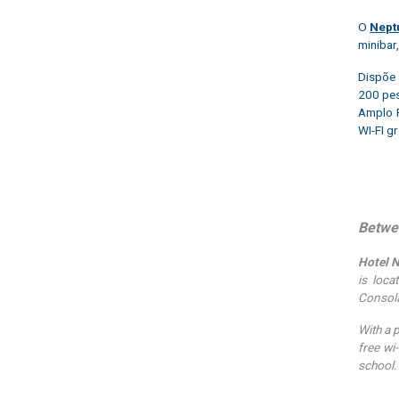
O
Neptu
minibar
Dispõe 
200 pe
Amplo P
WI-FI gr
Betwee
Hotel 
is loc
Consola
With a 
free wi-
school.