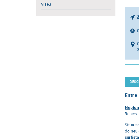
Viseu
DESC
Entre
Neptun
Reserva
Situa-s
do seu 
surfist