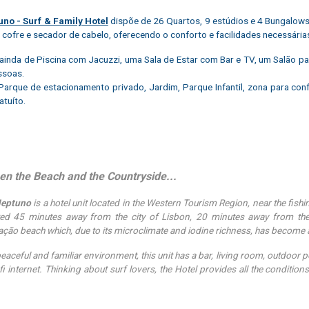
no - Surf & Family Hotel
dispõe de 26 Quartos, 9 estúdios e 4 Bungalow
, cofre e secador de cabelo, oferecendo o conforto e facilidades necessár
ainda de Piscina com Jacuzzi, uma Sala de Estar com Bar e TV, um Salão p
ssoas.
arque de estacionamento privado, Jardim, Parque Infantil, zona para conf
atuíto.
n the Beach and the Countryside...
Neptuno
is a hotel unit located in the Western Tourism Region, near the fish
ated 45 minutes away from the city of Lisbon, 20 minutes away from t
ção beach which, due to its microclimate and iodine richness, has become a
peaceful and familiar environment, this unit has a bar, living room, outdoor p
fi internet. Thinking about surf lovers, the Hotel provides all the conditions