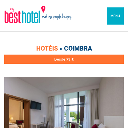
MENU
HOTÉIS
» COIMBRA
Desde
73 €