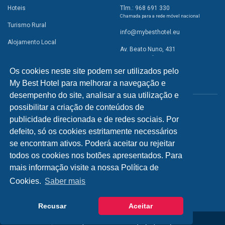
Hoteis
Tlm.: 968 691 330
Chamada para a rede móvel nacional
Turismo Rural
info@mybesthotel.eu
Alojamento Local
Av. Beato Nuno, 431
2495-401 Fátima
Promoções
Os cookies neste site podem ser utilizados pelo
Campismo
My Best Hotel para melhorar a navegação e
REDES SOCIAIS
Atividades
desempenho do site, analisar a sua utilização e
possibilitar a criação de conteúdos de
Restaurantes
publicidade direcionada e de redes sociais. Por
A Visitar
defeito, só os cookies estritamente necessários
se encontram ativos. Poderá aceitar ou rejeitar
INFORMAÇÕES
todos os cookies nos botões apresentados. Para
mais informação visite a nossa Política de
Política de Privacidade
Cookies.
Saber mais
Recusar
Aceitar
© 2026 - My Best Hotel Portugal | by
bild.pt