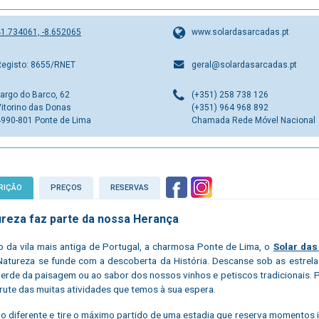
41.734061, -8.652065
www.solardasarcadas.pt
Registo: 8655/RNET
geral@solardasarcadas.pt
Largo do Barco, 62
(+351) 258 738 126
Vitorino das Donas
(+351) 964 968 892
4990-801 Ponte de Lima
Chamada Rede Móvel Nacional
RIÇÃO
PREÇOS
RESERVAS
ureza faz parte da nossa Herança
o da vila mais antiga de Portugal, a charmosa Ponte de Lima, o
Solar das
atureza se funde com a descoberta da História. Descanse sob as estrela
erde da paisagem ou ao sabor dos nossos vinhos e petiscos tradicionais. P
rute das muitas atividades que temos à sua espera.
go diferente e tire o máximo partido de uma estadia que reserva momentos 