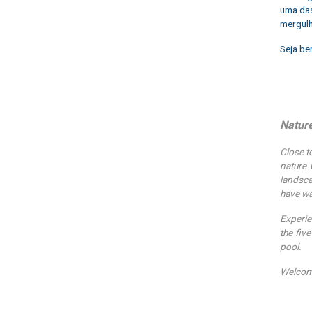
uma das
mergulh
Seja be
Nature
Close t
nature 
landsca
have wa
Experie
the fiv
pool.
Welcome