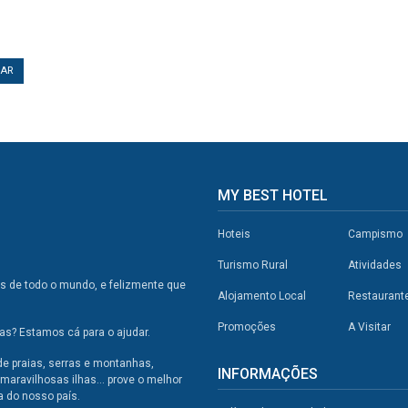
TAR
MY BEST HOTEL
Hoteis
Campismo
Turismo Rural
Atividades
os de todo o mundo, e felizmente que
Alojamento Local
Restaurant
Promoções
A Visitar
s? Estamos cá para o ajudar.
de praias, serras e montanhas,
INFORMAÇÕES
maravilhosas ilhas... prove o melhor
a do nosso país.