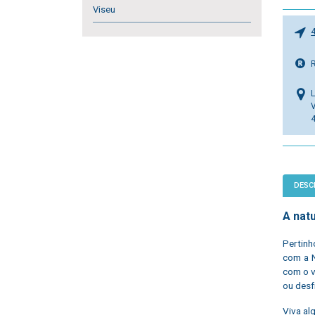
Viseu
DESC
A nat
Pertinh
com a N
com o v
ou desf
Viva al