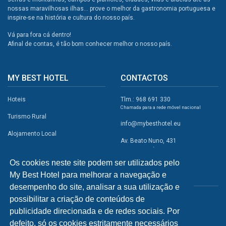
nossas maravilhosas ilhas... prove o melhor da gastronomia portuguesa e
inspire-se na história e cultura do nosso país.
Vá para fora cá dentro!
Afinal de contas, é tão bom conhecer melhor o nosso país.
MY BEST HOTEL
CONTACTOS
Hoteis
Tlm.: 968 691 330
Chamada para a rede móvel nacional
Turismo Rural
info@mybesthotel.eu
Alojamento Local
Av. Beato Nuno, 431
2495-401 Fátima
Promoções
Os cookies neste site podem ser utilizados pelo
Campismo
My Best Hotel para melhorar a navegação e
REDES SOCIAIS
Atividades
desempenho do site, analisar a sua utilização e
possibilitar a criação de conteúdos de
Restaurantes
publicidade direcionada e de redes sociais. Por
A Visitar
defeito, só os cookies estritamente necessários