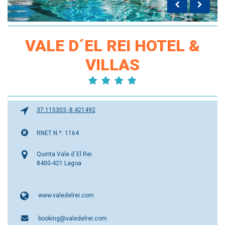
VALE D´EL REI HOTEL &
VILLAS
37.115303,-8.421492
RNET N.º: 1164
Quinta Vale d´El Rei
8400-421 Lagoa
www.valedelrei.com
booking@valedelrei.com