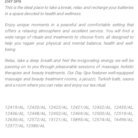
DAY SPA
This is the ideal place to take a break, relax and recharge your batteries
in a space devoted to health and wellness.
Enjoy unique moments in a peaceful and comfortable setting that
offers a relaxing atmosphere and excellent service. You will find a
wide range of rituals and treatments to choose from, all designed to
help you regain your physical and mental balance, health and well-
being.
Relax, take a deep breath and feel the invigorating energy we will be
passing on to you through pleasurable sessions of massage, holistic
therapies and beauty treatments. Our Day Spa features well-equipped
massage and beauty treatment rooms, a jacuzzi, Turkish bath, sauna
and a room where you can relax and enjoy our
tea ritual.
12419/AL, 12420/AL, 12422/AL, 12421/AL, 12432/AL, 12435/AL,
12436/AL, 12448/AL, 12452/AL, 12469/AL, 12500/AL, 12519/AL,
12630/AL, 12572/AL, 15121/AL, 15895/AL, 12574/AL, 16496/AL,
12577/AL, 12580/AL