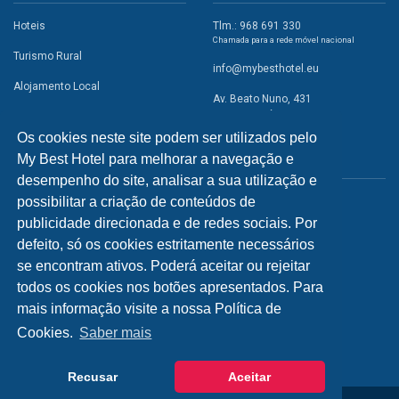
Hoteis
Tlm.: 968 691 330
Chamada para a rede móvel nacional
Turismo Rural
info@mybesthotel.eu
Alojamento Local
Av. Beato Nuno, 431
2495-401 Fátima
Promoções
Os cookies neste site podem ser utilizados pelo
Campismo
My Best Hotel para melhorar a navegação e
REDES SOCIAIS
Atividades
desempenho do site, analisar a sua utilização e
possibilitar a criação de conteúdos de
Restaurantes
publicidade direcionada e de redes sociais. Por
A Visitar
defeito, só os cookies estritamente necessários
se encontram ativos. Poderá aceitar ou rejeitar
INFORMAÇÕES
todos os cookies nos botões apresentados. Para
mais informação visite a nossa Política de
Política de Privacidade
Cookies.
Saber mais
Recusar
Aceitar