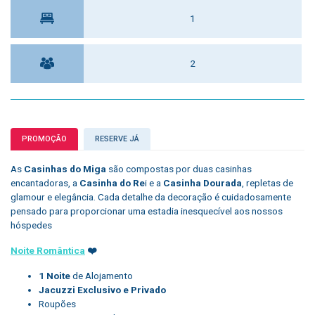
1
2
PROMOÇÃO
RESERVE JÁ
As
Casinhas do Miga
são compostas por duas casinhas
encantadoras, a
Casinha do Re
i e a
Casinha Dourada
, repletas de
glamour e elegância. Cada detalhe da decoração é cuidadosamente
pensado para proporcionar uma estadia inesquecível aos nossos
hóspedes
Noite Romântica
❤️
1 Noite
de Alojamento
Jacuzzi Exclusivo e Privado
Roupões