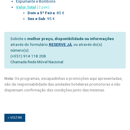
Espumante e Bombons
Valor Total
(2 pax):
Dom a 5ª Feira
: 85 €
Sex e Sab
: 95 €
Solicite o
melhor preço, disponibilidade ou informações
através do formulário
RESERVE JÁ
, ou através do(s)
número(s):
(+351) 914 118 208
Chamada Rede Móvel Nacional
Nota:
Os programas, escapadinhas e promoções aqui apresentadas,
são da responsabilidade das unidades hoteleiras promotoras e não
dispensam confirmação das condições junto das mesmas.
« VOLTAR