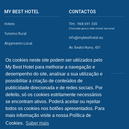
MY BEST HOTEL
CONTACTOS
Hoteis
Tlm.: 968 691 330
Chamada para a rede móvel nacional
Turismo Rural
info@mybesthotel.eu
Alojamento Local
Av. Beato Nuno, 431
2495-401 Fátima
Promoções
Os cookies neste site podem ser utilizados pelo
Campismo
My Best Hotel para melhorar a navegação e
REDES SOCIAIS
Atividades
desempenho do site, analisar a sua utilização e
possibilitar a criação de conteúdos de
Restaurantes
publicidade direcionada e de redes sociais. Por
A Visitar
defeito, só os cookies estritamente necessários
se encontram ativos. Poderá aceitar ou rejeitar
INFORMAÇÕES
todos os cookies nos botões apresentados. Para
mais informação visite a nossa Política de
Política de Privacidade
Cookies.
Saber mais