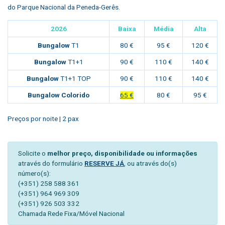
do
Parque Nacional da Peneda-Gerês
.
2026
Baixa
Média
Alta
Bungalow
T1
80 €
95 €
120 €
Bungalow
T1+1
90 €
110 €
140 €
Bungalow
T1+1 TOP
90 €
110 €
140 €
Bungalow Colorido
65 €
80 €
95 €
Preços por noite | 2 pax
Solicite o
melhor preço, disponibilidade ou informações
através do formulário
RESERVE JÁ
, ou através do(s)
número(s):
(+351) 258 588 361
(+351) 964 969 309
(+351) 926 503 332
Chamada Rede Fixa/Móvel Nacional