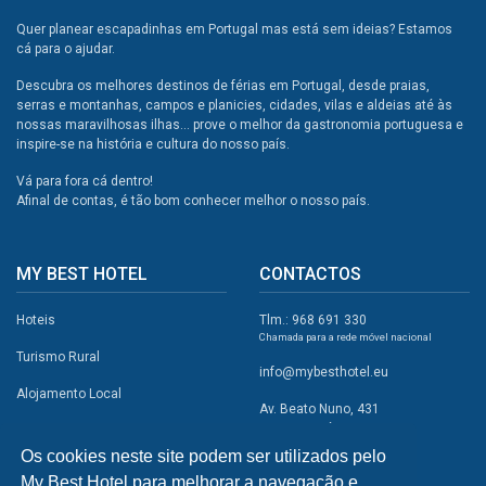
Quer planear escapadinhas em Portugal mas está sem ideias? Estamos
cá para o ajudar.
Descubra os melhores destinos de férias em Portugal, desde praias,
serras e montanhas, campos e planicies, cidades, vilas e aldeias até às
nossas maravilhosas ilhas... prove o melhor da gastronomia portuguesa e
inspire-se na história e cultura do nosso país.
Vá para fora cá dentro!
Afinal de contas, é tão bom conhecer melhor o nosso país.
MY BEST HOTEL
CONTACTOS
Hoteis
Tlm.: 968 691 330
Chamada para a rede móvel nacional
Turismo Rural
info@mybesthotel.eu
Alojamento Local
Av. Beato Nuno, 431
2495-401 Fátima
Promoções
Os cookies neste site podem ser utilizados pelo
Campismo
My Best Hotel para melhorar a navegação e