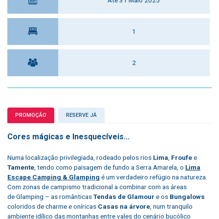
1
2
PROMOÇÃO
RESERVE JÁ
Cores mágicas e Inesquecíveis...
Numa localização privilegiada, rodeado pelos rios
Lima
,
Froufe
e
Tamente
, tendo como paisagem de fundo a Serra Amarela, o
Lima
Escape Camping & Glamping
é um verdadeiro refúgio na natureza.
Com zonas de
campismo
tradicional a combinar com as áreas
de
Glamping
– as românticas
Tendas de Glamour
e os
Bungalows
coloridos
de charme e oníricas
Casas na árvore
, num tranquilo
ambiente idílico das montanhas entre vales do cenário bucólico