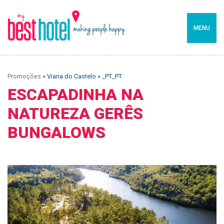
MENU
Promoções
» Viana do Castelo » _PT_PT
ESCAPADINHA NA
NATUREZA GERÊS
BUNGALOWS