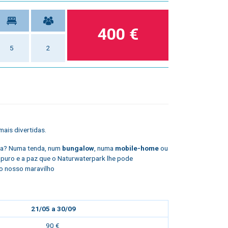
400 €
5
2
ais divertidas.
eza? Numa tenda, num
bungalow
, numa
mobile-home
ou
r puro e a paz que o Naturwaterpark lhe pode
o nosso maravilho
21/05 a 30/09
90 €