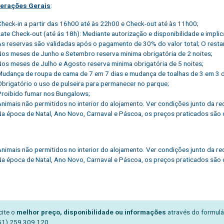
erações Gerais
:
Check-in a partir das 16h00 até às 22h00 e Check-out até às 11h00;
Late Check-out (até ás 18h): Mediante autorização e disponibilidade e impli
As reservas são validadas após o pagamento de 30% do valor total; O restant
Nos meses de Junho e Setembro reserva minima obrigatória de 2 noites;
Nos meses de Julho e Agosto reserva minima obrigatória de 5 noites;
Mudança de roupa de cama de 7 em 7 dias e mudança de toalhas de 3 em 3 di
Obrigatório o uso de pulseira para permanecer no parque;
Proibido fumar nos Bungalows;
Animais não permitidos no interior do alojamento. Ver condições junto da re
Na época de Natal, Ano Novo, Carnaval e Páscoa, os preços praticados são o
Animais não permitidos no interior do alojamento. Ver condições junto da re
Na época de Natal, Ano Novo, Carnaval e Páscoa, os preços praticados são o
cite o
melhor preço, disponibilidade ou informações
através do formulá
51) 259 309 120