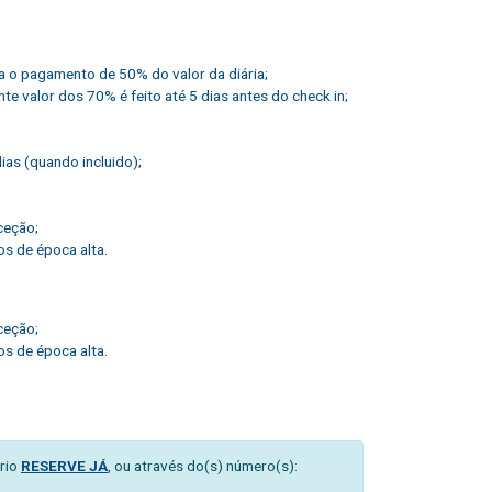
ca o pagamento de 50% do valor da diária;
e valor dos 70% é feito até 5 dias antes do check in;
as (quando incluido);
ceção;
s de época alta.
ceção;
s de época alta.
rio
RESERVE JÁ
, ou através do(s) número(s):