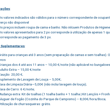
vações
:
Os valores indicados são válidos para o número correspondente de ocupante
Berço não disponivel
Os preços incluem roupa de cama e banho. Não inlcuem Produtos de Higiene
Os valores apresentados para 2 px corresponde à utilização de apenas 1 quar
corresponde ao pagamento de 3 px.
s Suplementares
:
Grátis para crianças até 3 anos (sem preparação de camas e sem toalhas).
anos
Crianças dos 4 até aos 11 anos – 10,00 €/noite (não aplicável no bungalow
Adulto Extra – 15,00 €/noite
Caução: 20,00 €;
Suplemento de Lavagem de Louça – 5,00€;
Taxa de Limpeza Diária—5,00€ (não inclui lavagem de louça);
axa de Carro: 6 €/noite;
udança extra: Kit de toalhas (1 toalha banho + 1 toalha | Kit Lençóis + Fron
Aluguer de Fogão (Cozinha do Parque de Campismo) – 8,00€/hora/Boca;
tilização de churrasqueiras: grátis.