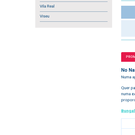
Vila Real
Viseu
PRO
No Na
Numa ap
Quer pa
numa
c
proporc
Bungal