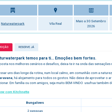
Maio a 30 Setembro
Naturwaterpark
Vila Real
2026
MOÇÃO
RESERVE JÁ
turwaterpark temos para ti... Emoções bem fortes.
osta nos melhores cenários e desafios, deixa-te ir na onda das sensações m
ssar uns dias longe da rotina, num local calmo, em comunhão com a natur
aravana
, há alojamento para todos os gostos. Não deixe de aproveitar o a
ionar. Em família ou com amigos, seja muito BEM-VINDO usufrua também d
ow com Kitchnette
Bungalows
2 pessoas