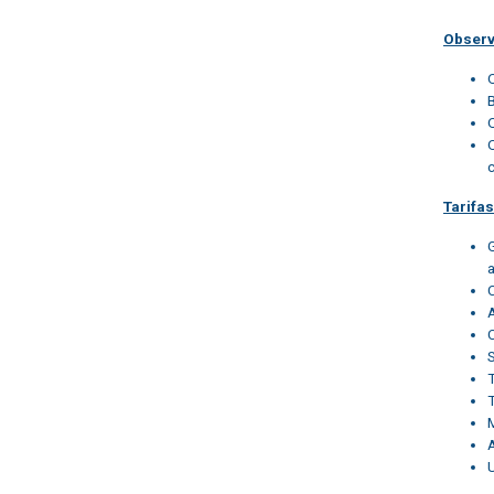
Obser
Tarifa
T
M
U