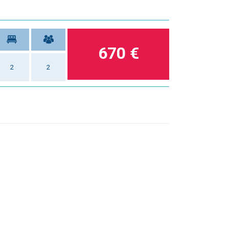
670 €
2
2