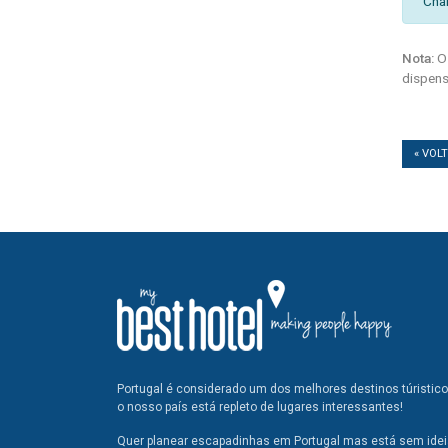
Cha
Nota:
Os
dispens
« VOL
Portugal é considerado um dos melhores destinos túristic
o nosso país está repleto de lugares interessantes!
Quer planear escapadinhas em Portugal mas está sem ideia