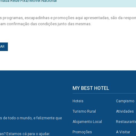
mada Rede Fixa/Móvel Nacional
 programas, escapadinhas e promoções aqui apresentadas, são da respons
am confirmação das condições junto das mesmas.
TAR
MY BEST HOTEL
Hoteis
Campismo
Turismo Rural
Atividades
os de todo o mundo, e felizmente que
Alojamento Local
Restaurant
Promoções
A Visitar
s? Estamos cá para o ajudar.