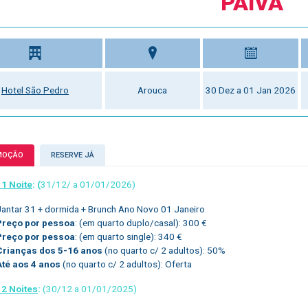
PAIVA
Hotel São Pedro
Arouca
30 Dez a 01 Jan 2026
MOÇÃO
RESERVE JÁ
 1 Noite
: (
31/12/ a 01/01/2026)
Jantar 31 + dormida + Brunch Ano Novo 01 Janeiro
Preço por pessoa
: (em quarto duplo/casal): 300 €
Preço por pessoa
: (em quarto single): 340 €
Crianças dos 5-16 anos
(no quarto c/ 2 adultos): 50%
Até aos 4 anos
(no quarto c/ 2 adultos): Oferta
 2 Noites
:
(30/12 a 01/01/2025)