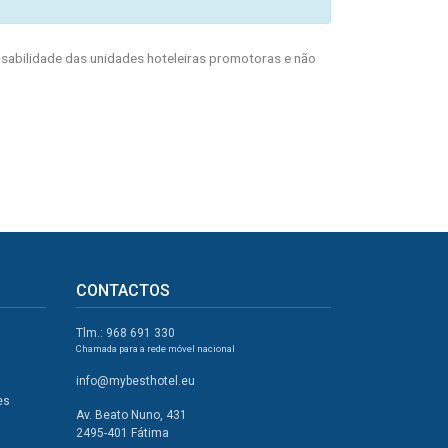
abilidade das unidades hoteleiras promotoras e não
CONTACTOS
Tlm.: 968 691 330
Chamada para a rede móvel nacional
info@mybesthotel.eu
es
Av. Beato Nuno, 431
2495-401 Fátima