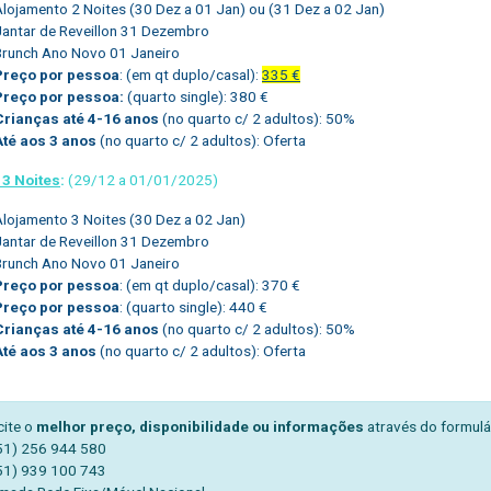
Alojamento 2 Noites (30 Dez a 01 Jan) ou (31 Dez a 02 Jan)
Jantar de Reveillon 31 Dezembro
Brunch Ano Novo 01 Janeiro
Preço por pessoa
: (em qt duplo/casal):
335 €
Preço por pessoa:
(quarto single): 380 €
Crianças até 4-16 anos
(no quarto c/ 2 adultos): 50%
Até aos 3 anos
(no quarto c/ 2 adultos): Oferta
 3 Noites
:
(29/12 a 01/01/2025)
Alojamento 3 Noites (30 Dez a 02 Jan)
Jantar de Reveillon 31 Dezembro
Brunch Ano Novo 01 Janeiro
Preço por pessoa
: (em qt duplo/casal): 370 €
Preço por pessoa
: (quarto single): 440 €
Crianças até 4-16 anos
(no quarto c/ 2 adultos): 50%
Até aos 3 anos
(no quarto c/ 2 adultos): Oferta
cite o
melhor preço, disponibilidade ou informações
através do formulá
51) 256 944 580
51) 939 100 743