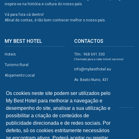
inspire-se na história e cultura do nosso país.
Vá para fora cá dentro!
Afinal de contas, é tão bom conhecer melhor o nosso país.
MY BEST HOTEL
CONTACTOS
Hoteis
Tlm.: 968 691 330
Chamada para a rede móvel nacional
Turismo Rural
info@mybesthotel.eu
Alojamento Local
Av. Beato Nuno, 431
2495-401 Fátima
Promoções
Os cookies neste site podem ser utilizados pelo
Campismo
My Best Hotel para melhorar a navegação e
REDES SOCIAIS
Atividades
desempenho do site, analisar a sua utilização e
possibilitar a criação de conteúdos de
Restaurantes
publicidade direcionada e de redes sociais. Por
A Visitar
defeito, só os cookies estritamente necessários
se encontram ativos. Poderá aceitar ou rejeitar