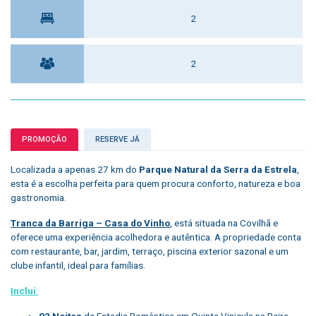
2
2
PROMOÇÃO
RESERVE JÁ
Localizada a apenas 27 km do
Parque Natural da Serra da Estrela
,
esta é a escolha perfeita para quem procura conforto, natureza e boa
gastronomia.
Tranca da Barriga – Casa do Vinho
, está situada na Covilhã e
oferece uma experiência acolhedora e autêntica. A propriedade conta
com restaurante, bar, jardim, terraço, piscina exterior sazonal e um
clube infantil, ideal para famílias.
Inclui
:
02 Noites
de Estadia Romântica em Quinta Vinicula na Beira