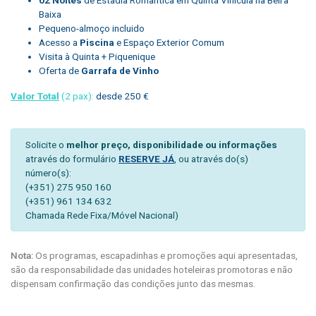
Baixa
Pequeno-almoço incluido
Acesso a
Piscina
e Espaço Exterior Comum
Visita à Quinta + Piquenique
Oferta de
Garrafa de Vinho
Valor Total
(2 pax):
desde 250 €
Solicite o
melhor preço, disponibilidade ou informações
através do formulário
RESERVE JÁ
, ou através do(s)
número(s):
(+351) 275 950 160
(+351) 961 134 632
Chamada Rede Fixa/Móvel Nacional)
Nota:
Os programas, escapadinhas e promoções aqui apresentadas,
são da responsabilidade das unidades hoteleiras promotoras e não
dispensam confirmação das condições junto das mesmas.