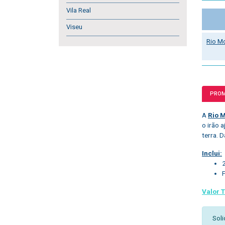
Vila Real
Viseu
Rio M
PRO
A
Rio 
o irão 
terra. D
Inclui:
Valor T
Soli