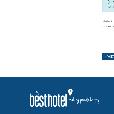
(+3
Cha
Nota:
Os
dispens
« VOL