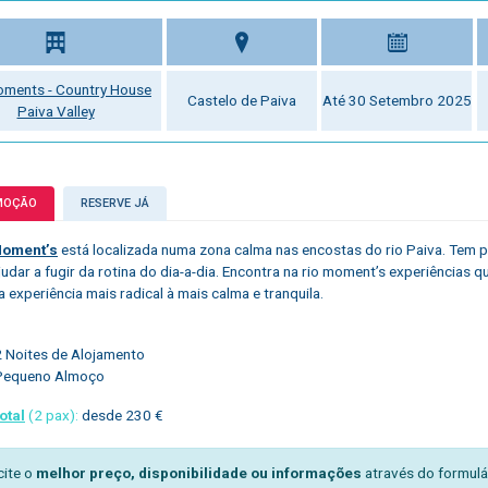
oments - Country House
Castelo de Paiva
Até 30 Setembro 2025
Paiva Valley
MOÇÃO
RESERVE JÁ
Moment’s
está localizada numa zona calma nas encostas do rio Paiva. Tem p
ajudar a fugir da rotina do dia-a-dia. Encontra na rio moment’s experiências
a experiência mais radical à mais calma e tranquila.
2 Noites de Alojamento
Pequeno Almoço
otal
(2 pax):
desde 230 €
cite o
melhor preço, disponibilidade ou informações
através do formulá