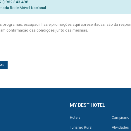
51) 962 343 498
mada Rede Móvel Nacional
 programas, escapadinhas e promoções aqui apresentadas, são da respons
am confirmação das condições junto das mesmas.
TAR
MY BEST HOTEL
Hoteis
Campismo
Turismo Rural
Atividades