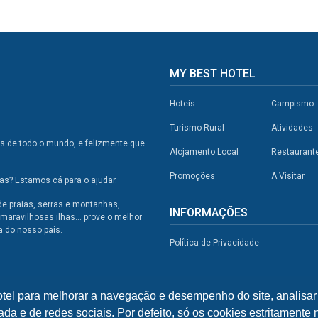
MY BEST HOTEL
Hoteis
Campismo
Turismo Rural
Atividades
os de todo o mundo, e felizmente que
Alojamento Local
Restaurant
Promoções
A Visitar
s? Estamos cá para o ajudar.
de praias, serras e montanhas,
INFORMAÇÕES
maravilhosas ilhas... prove o melhor
a do nosso país.
Política de Privacidade
otel para melhorar a navegação e desempenho do site, analisar 
ada e de redes sociais. Por defeito, só os cookies estritamente