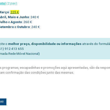
otal
(2 pax):
Março
:
225 €
Abril, Maio e Junho
: 240 €
Julho
e
Agosto
: 260 €
Setembro
e
Outubro
: 240 €
cite o
melhor preço, disponibilidade ou informações
através do formulá
51) 912 413 655
mada Rede Móvel Nacional)
 programas, escapadinhas e promoções aqui apresentadas, são da respons
am confirmação das condições junto das mesmas.
TAR