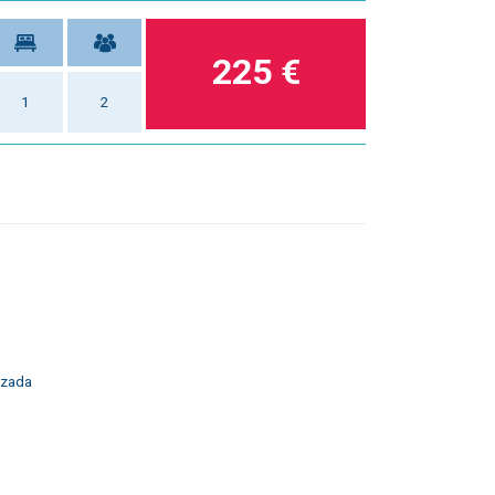
225 €
1
2
izada