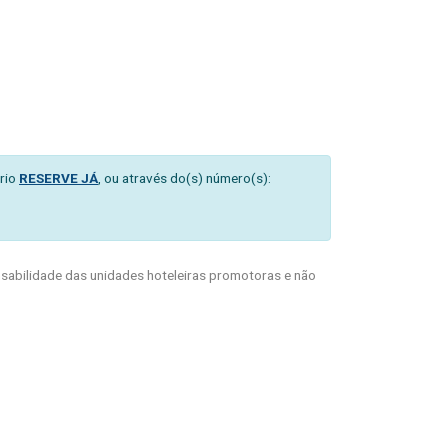
rio
RESERVE JÁ
, ou através do(s) número(s):
abilidade das unidades hoteleiras promotoras e não