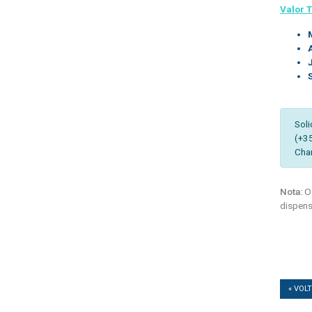
Valor T
Soli
(+3
Cha
Nota:
Os
dispens
« VOL