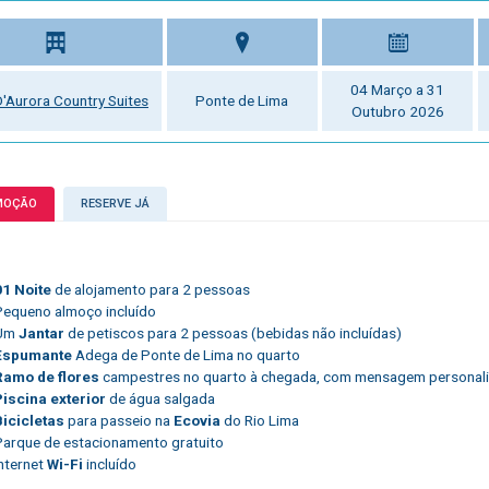
04 Março a 31
 D'Aurora Country Suites
Ponte de Lima
Outubro 2026
MOÇÃO
RESERVE JÁ
01 Noite
de alojamento para 2 pessoas
Pequeno almoço incluído
Um
Jantar
de petiscos para 2 pessoas (bebidas não incluídas)
Espumante
Adega de Ponte de Lima no quarto
Ramo de flores
campestres no quarto à chegada, com mensagem personal
Piscina exterior
de água salgada
Bicicletas
para passeio na
Ecovia
do Rio Lima
Parque de estacionamento gratuito
Internet
Wi-Fi
incluído