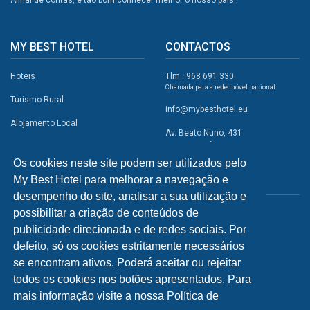
MY BEST HOTEL
CONTACTOS
Hoteis
Tlm.: 968 691 330
Chamada para a rede móvel nacional
Turismo Rural
info@mybesthotel.eu
Alojamento Local
Av. Beato Nuno, 431
2495-401 Fátima
Promoções
Os cookies neste site podem ser utilizados pelo
Campismo
My Best Hotel para melhorar a navegação e
REDES SOCIAIS
Atividades
desempenho do site, analisar a sua utilização e
possibilitar a criação de conteúdos de
Restaurantes
publicidade direcionada e de redes sociais. Por
A Visitar
defeito, só os cookies estritamente necessários
se encontram ativos. Poderá aceitar ou rejeitar
INFORMAÇÕES
todos os cookies nos botões apresentados. Para
mais informação visite a nossa Política de
Política de Privacidade