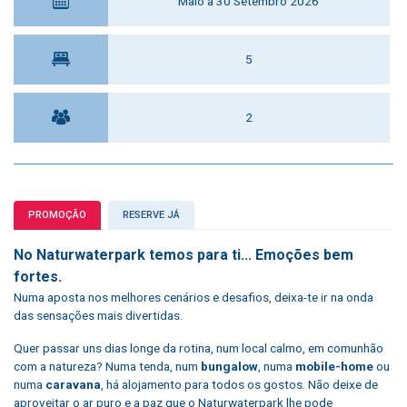
Maio a 30 Setembro 2026
5
2
PROMOÇÃO
RESERVE JÁ
No Naturwaterpark temos para ti... Emoções bem
fortes.
Numa aposta nos melhores cenários e desafios, deixa-te ir na onda
das sensações mais divertidas.
Quer passar uns dias longe da rotina, num local calmo, em comunhão
com a natureza? Numa tenda, num
bungalow
, numa
mobile-home
ou
numa
caravana
, há alojamento para todos os gostos. Não deixe de
aproveitar o ar puro e a paz que o Naturwaterpark lhe pode