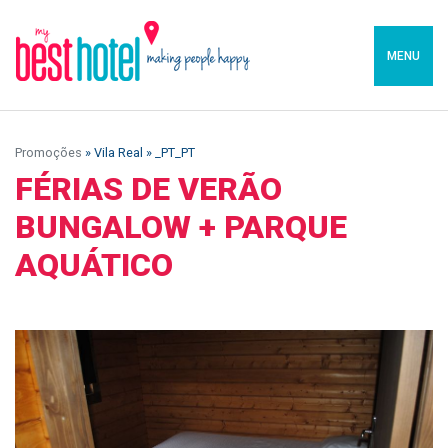
MENU
Promoções
» Vila Real » _PT_PT
FÉRIAS DE VERÃO
BUNGALOW + PARQUE
AQUÁTICO