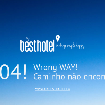
04!
Wrong WAY!
Caminho não encon
WWW.MYBESTHOTEL.EU