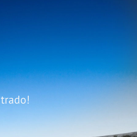
trado!