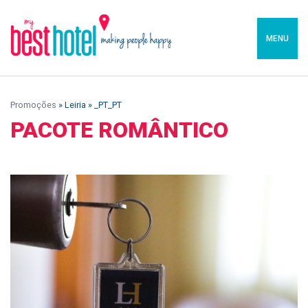
MENU
Promoções
» Leiria » _PT_PT
PACOTE ROMÂNTICO