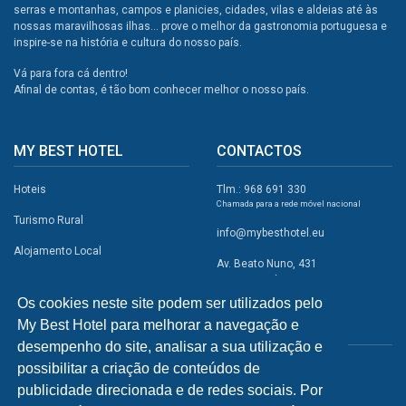
serras e montanhas, campos e planicies, cidades, vilas e aldeias até às
nossas maravilhosas ilhas... prove o melhor da gastronomia portuguesa e
inspire-se na história e cultura do nosso país.
Vá para fora cá dentro!
Afinal de contas, é tão bom conhecer melhor o nosso país.
MY BEST HOTEL
CONTACTOS
Hoteis
Tlm.: 968 691 330
Chamada para a rede móvel nacional
Turismo Rural
info@mybesthotel.eu
Alojamento Local
Av. Beato Nuno, 431
2495-401 Fátima
Promoções
Os cookies neste site podem ser utilizados pelo
Campismo
My Best Hotel para melhorar a navegação e
REDES SOCIAIS
Atividades
desempenho do site, analisar a sua utilização e
possibilitar a criação de conteúdos de
Restaurantes
publicidade direcionada e de redes sociais. Por
A Visitar