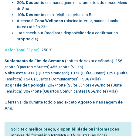
20% Desconto
em massagens e tratamentos do nosso Menu
de Spa
10% Desconto
em refeições ligeiras no Bar
Acesso à
Zona Wellness
(piscina interior, sauna e banho
turco) até às 23h
Late check-out (mediante disponibilidade a confirmar no
próprio dia)
Valor Total
(2 pax):
250 €
Suplemento de Fim de Semana
(noites de sexta e sábado): 25€
/noite (Quartos e Suítes) 45€ /noite (Villas)
Noite extra
: 91€ (Quarto Standard) 107€ (Suíte Júnior) 129€ (Suíte
Temática) 154€ (Quartos Comunicantes) 158€ (Villa)
Upgrade de tipologia
: 20€/noite (Suíte Júnior) 49€/noite (Suíte
Temática) 80€/noite (Quartos Comunicantes) 86€/noite (Villa)
Oferta válida durante todo o ano exceto
Agosto
e
Passagem de
Ano.
Solicite o
melhor preço, disponibilidade ou informações
através do formulário
RESERVE JÁ
, ou através do(s)