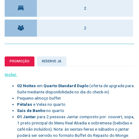
2
2
PROMOÇÃO
RESERVE JÁ
Inclui:
02 Noites
em
Quarto Standard Duplo
(oferta de upgrade para
Suíte mediante disponibilidade no dia do check-in)
Pequeno-almoço buffet
Pétalas
e Velas no quarto
Sais de Banho
no quarto
01 Jantar
para 2 pessoas Jantar composto por: couvert, sopa,
1 prato principal do Menu Real Abadia e sobremesa (bebidas e
café não incluídos). Nota: às sextas-feiras e sábados o jantar
poderá ser servido no formato Buffet do Repasto do Monge.