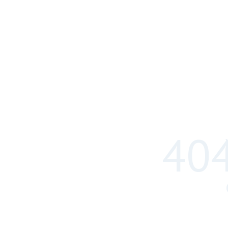
404
WWW