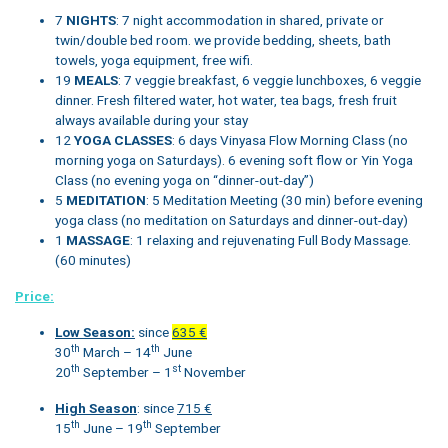
7
NIGHTS
: 7 night accommodation in shared, private or
twin/double bed room. we provide bedding, sheets, bath
towels, yoga equipment, free wifi.
19
MEALS
: 7 veggie breakfast, 6 veggie lunchboxes, 6 veggie
dinner. Fresh filtered water, hot water, tea bags, fresh fruit
always available during your stay
12
YOGA CLASSES
: 6 days Vinyasa Flow Morning Class (no
morning yoga on Saturdays). 6 evening soft flow or Yin Yoga
Class (no evening yoga on “dinner-out-day”)
5
MEDITATION
: 5 Meditation Meeting (30 min) before evening
yoga class (no meditation on Saturdays and dinner-out-day)
1
MASSAGE
: 1 relaxing and rejuvenating Full Body Massage.
(60 minutes)
Price:
Low Season:
since
635 €
th
th
30
March – 14
June
th
st
20
September – 1
November
High Season
: since
715 €
th
th
15
June – 19
September