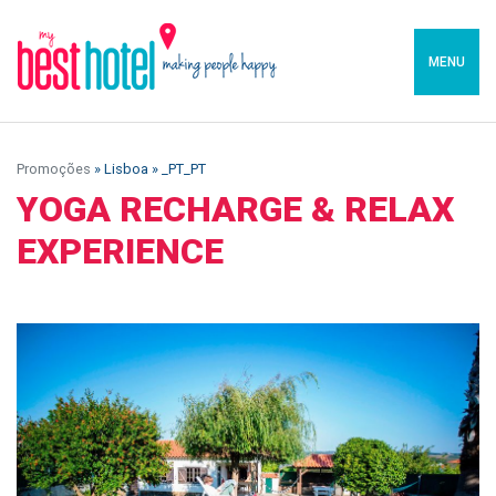
MENU
Promoções
» Lisboa » _PT_PT
YOGA RECHARGE & RELAX
EXPERIENCE