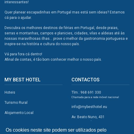
interessantes!
Quer planear escapadinhas em Portugal mas está sem ideias? Estamos
cá para o ajudar.
Descubra os melhores destinos de férias em Portugal, desde praias,
serras e montanhas, campos e planicies, cidades, vilas e aldeias até às
nossas maravilhosas ilhas... prove o melhor da gastronomia portuguesa e
inspire-se na história e cultura do nosso país.
Vá para fora cá dentro!
Afinal de contas, é tão bom conhecer melhor o nosso país.
MY BEST HOTEL
CONTACTOS
Hoteis
Tlm.: 968 691 330
Chamada para a rede móvel nacional
Turismo Rural
info@mybesthotel.eu
Alojamento Local
Av. Beato Nuno, 431
2495-401 Fátima
Promoções
Os cookies neste site podem ser utilizados pelo
Campismo