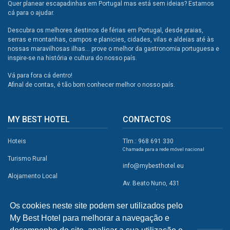
Quer planear escapadinhas em Portugal mas está sem ideias? Estamos
cá para o ajudar.
Descubra os melhores destinos de férias em Portugal, desde praias,
serras e montanhas, campos e planicies, cidades, vilas e aldeias até às
nossas maravilhosas ilhas... prove o melhor da gastronomia portuguesa e
inspire-se na história e cultura do nosso país.
Vá para fora cá dentro!
Afinal de contas, é tão bom conhecer melhor o nosso país.
MY BEST HOTEL
CONTACTOS
Hoteis
Tlm.: 968 691 330
Chamada para a rede móvel nacional
Turismo Rural
info@mybesthotel.eu
Alojamento Local
Av. Beato Nuno, 431
2495-401 Fátima
Promoções
Os cookies neste site podem ser utilizados pelo
Campismo
My Best Hotel para melhorar a navegação e
REDES SOCIAIS
Atividades