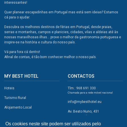
interessantes!
Quer planear escapadinhas em Portugal mas está sem ideias? Estamos
cá para o ajudar.
Descubra os melhores destinos de férias em Portugal, desde praias,
serras e montanhas, campos e planicies, cidades, vilas e aldeias até às
nossas maravilhosas ilhas... prove o melhor da gastronomia portuguesa e
inspire-se na história e cultura do nosso país.
Vá para fora cá dentro!
Afinal de contas, é tão bom conhecer melhor o nosso país.
MY BEST HOTEL
CONTACTOS
Hoteis
Tlm.: 968 691 330
Chamada para a rede móvel nacional
Turismo Rural
info@mybesthotel.eu
Alojamento Local
Av. Beato Nuno, 431
2495-401 Fátima
Promoções
Os cookies neste site podem ser utilizados pelo
Campismo