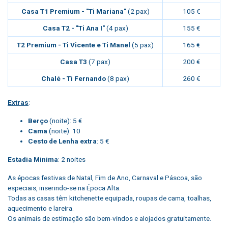
Casa T1 Premium - "Ti Mariana"
(2 pax)
105 €
Casa T2 - "Ti Ana I"
(4 pax)
155 €
T2 Premium - Ti Vicente e Ti Manel
(5 pax)
165 €
Casa T3
(7 pax)
200 €
Chalé - Ti Fernando
(8 pax)
260 €
Extras
:
Berço
(noite): 5 €
Cama
(noite): 10
Cesto de Lenha extra
: 5 €
Estadia Minima
:
2 noites
As épocas festivas de Natal, Fim de Ano, Carnaval e Páscoa, são
especiais, inserindo-se na Época Alta.
Todas as casas têm kitchenette equipada, roupas de cama, toalhas,
aquecimento e lareira.
Os animais de estimação são bem-vindos e alojados gratuitamente.