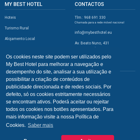
MY BEST HOTEL
CONTACTOS
Hoteis
Tlm.: 968 691 330
Chamada para a rede móvel nacional
Turismo Rural
info@mybesthotel.eu
Alojamento Local
Av. Beato Nuno, 431
2495-401 Fátima
Promoções
Os cookies neste site podem ser utilizados pelo
Campismo
My Best Hotel para melhorar a navegação e
REDES SOCIAIS
Atividades
desempenho do site, analisar a sua utilização e
possibilitar a criação de conteúdos de
Restaurantes
publicidade direcionada e de redes sociais. Por
A Visitar
defeito, só os cookies estritamente necessários
se encontram ativos. Poderá aceitar ou rejeitar
INFORMAÇÕES
todos os cookies nos botões apresentados. Para
mais informação visite a nossa Política de
Política de Privacidade
Cookies.
Saber mais