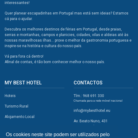
interessantes!
Quer planear escapadinhas em Portugal mas está sem ideias? Estamos
cá para o ajudar.
Descubra os melhores destinos de férias em Portugal, desde praias,
serras e montanhas, campos e planicies, cidades, vilas e aldeias até às
nossas maravilhosas ilhas... prove o melhor da gastronomia portuguesa e
inspire-se na história e cultura do nosso país.
Vá para fora cá dentro!
Afinal de contas, é tão bom conhecer melhor o nosso país.
MY BEST HOTEL
CONTACTOS
Hoteis
Tlm.: 968 691 330
Chamada para a rede móvel nacional
Turismo Rural
info@mybesthotel.eu
Alojamento Local
Av. Beato Nuno, 431
2495-401 Fátima
Promoções
Os cookies neste site podem ser utilizados pelo
Campismo