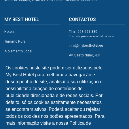
MY BEST HOTEL
CONTACTOS
Hoteis
Tlm.: 968 691 330
Chamada para a rede móvel nacional
Turismo Rural
info@mybesthotel.eu
Alojamento Local
Av. Beato Nuno, 431
2495-401 Fátima
Promoções
Os cookies neste site podem ser utilizados pelo
Campismo
My Best Hotel para melhorar a navegação e
REDES SOCIAIS
Atividades
desempenho do site, analisar a sua utilização e
possibilitar a criação de conteúdos de
Restaurantes
publicidade direcionada e de redes sociais. Por
A Visitar
defeito, só os cookies estritamente necessários
se encontram ativos. Poderá aceitar ou rejeitar
INFORMAÇÕES
todos os cookies nos botões apresentados. Para
mais informação visite a nossa Política de
Política de Privacidade