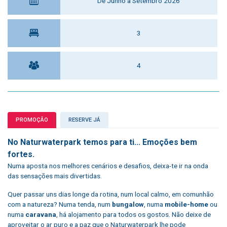
De Junho a Setembro 2026
3
4
PROMOÇÃO
RESERVE JÁ
No Naturwaterpark temos para ti... Emoções bem
fortes.
Numa aposta nos melhores cenários e desafios, deixa-te ir na onda
das sensações mais divertidas.
Quer passar uns dias longe da rotina, num local calmo, em comunhão
com a natureza? Numa tenda, num
bungalow
, numa
mobile-home
ou
numa
caravana
, há alojamento para todos os gostos. Não deixe de
aproveitar o ar puro e a paz que o Naturwaterpark lhe pode