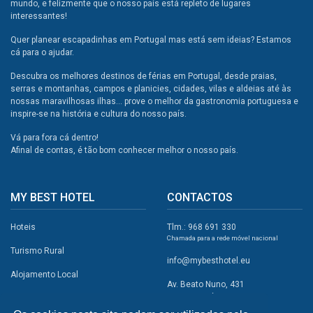
mundo, e felizmente que o nosso país está repleto de lugares
interessantes!
Quer planear escapadinhas em Portugal mas está sem ideias? Estamos
cá para o ajudar.
Descubra os melhores destinos de férias em Portugal, desde praias,
serras e montanhas, campos e planicies, cidades, vilas e aldeias até às
nossas maravilhosas ilhas... prove o melhor da gastronomia portuguesa e
inspire-se na história e cultura do nosso país.
Vá para fora cá dentro!
Afinal de contas, é tão bom conhecer melhor o nosso país.
MY BEST HOTEL
CONTACTOS
Hoteis
Tlm.: 968 691 330
Chamada para a rede móvel nacional
Turismo Rural
info@mybesthotel.eu
Alojamento Local
Av. Beato Nuno, 431
2495-401 Fátima
Promoções