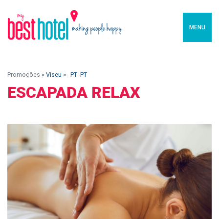
MENU
Promoções
» Viseu » _PT_PT
ESCAPADA RELAX