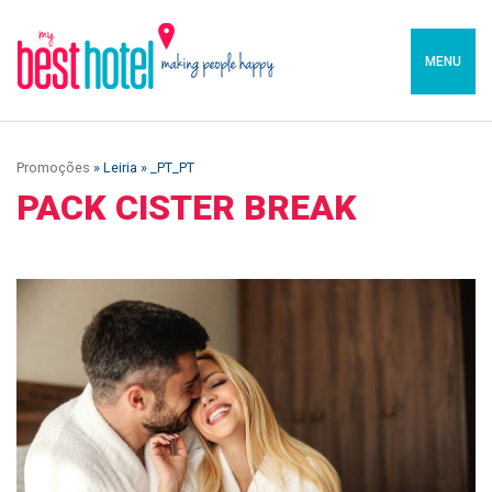
MENU
Promoções
» Leiria » _PT_PT
PACK CISTER BREAK