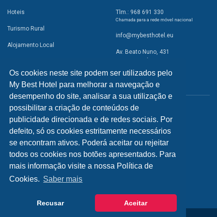
Hoteis
Tlm.: 968 691 330
Chamada para a rede móvel nacional
Turismo Rural
info@mybesthotel.eu
Alojamento Local
Av. Beato Nuno, 431
2495-401 Fátima
Promoções
Os cookies neste site podem ser utilizados pelo
Campismo
My Best Hotel para melhorar a navegação e
REDES SOCIAIS
Atividades
desempenho do site, analisar a sua utilização e
possibilitar a criação de conteúdos de
Restaurantes
publicidade direcionada e de redes sociais. Por
A Visitar
defeito, só os cookies estritamente necessários
se encontram ativos. Poderá aceitar ou rejeitar
INFORMAÇÕES
todos os cookies nos botões apresentados. Para
mais informação visite a nossa Política de
Política de Privacidade
Cookies.
Saber mais
Recusar
Aceitar