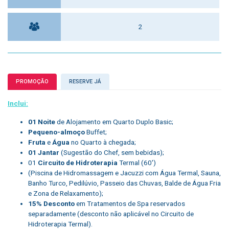
2
PROMOÇÃO
RESERVE JÁ
Inclui:
01 Noite
de Alojamento em Quarto Duplo Basic;
Pequeno-almoço
Buffet;
Fruta
e
Água
no Quarto à chegada;
01 Jantar
(Sugestão do Chef, sem bebidas);
01
Circuito de Hidroterapia
Termal (60′)
(Piscina de Hidromassagem e Jacuzzi com Água Termal, Sauna,
Banho Turco, Pedilúvio, Passeio das Chuvas, Balde de Água Fria
e Zona de Relaxamento);
15% Desconto
em Tratamentos de Spa reservados
separadamente (desconto não aplicável no Circuito de
Hidroterapia Termal).