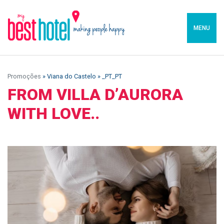
MENU
Promoções
» Viana do Castelo » _PT_PT
FROM VILLA D’AURORA
WITH LOVE..