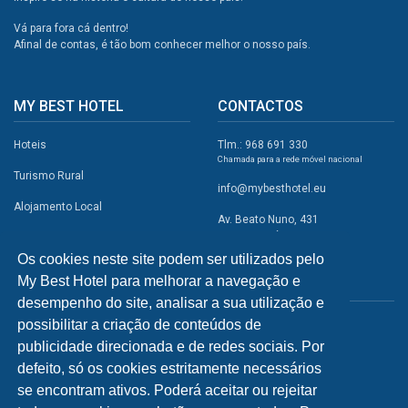
Vá para fora cá dentro!
Afinal de contas, é tão bom conhecer melhor o nosso país.
MY BEST HOTEL
CONTACTOS
Hoteis
Tlm.: 968 691 330
Chamada para a rede móvel nacional
Turismo Rural
info@mybesthotel.eu
Alojamento Local
Av. Beato Nuno, 431
2495-401 Fátima
Promoções
Os cookies neste site podem ser utilizados pelo
Campismo
My Best Hotel para melhorar a navegação e
REDES SOCIAIS
Atividades
desempenho do site, analisar a sua utilização e
possibilitar a criação de conteúdos de
Restaurantes
publicidade direcionada e de redes sociais. Por
A Visitar
defeito, só os cookies estritamente necessários
se encontram ativos. Poderá aceitar ou rejeitar