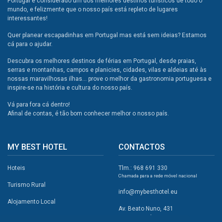
Portugal é considerado um dos melhores destinos túristicos de todo o
mundo, e felizmente que o nosso país está repleto de lugares
interessantes!
Quer planear escapadinhas em Portugal mas está sem ideias? Estamos
cá para o ajudar.
Descubra os melhores destinos de férias em Portugal, desde praias,
serras e montanhas, campos e planicies, cidades, vilas e aldeias até às
nossas maravilhosas ilhas... prove o melhor da gastronomia portuguesa e
inspire-se na história e cultura do nosso país.
Vá para fora cá dentro!
Afinal de contas, é tão bom conhecer melhor o nosso país.
MY BEST HOTEL
CONTACTOS
Hoteis
Tlm.: 968 691 330
Chamada para a rede móvel nacional
Turismo Rural
info@mybesthotel.eu
Alojamento Local
Av. Beato Nuno, 431
2495-401 Fátima
Promoções