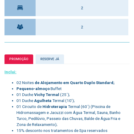
2
2
PROMOÇÃO
RESERVE JÁ
Inclui:
02 Noites
de Alojamento em Quarto Duplo Standard;
Pequeno-almoço
Buffet
01 Duche
Vichy Termal
(25´);
01 Duche
Agulheta
Termal (10’);
01 Circuito de
Hidroterapia
Termal (60´) (Piscina de
Hidromassagem e Jacuzzi com Água Termal, Sauna, Banho
Turco, Pedilúvio, Passeio das Chuvas, Balde de Água Fria e
Zona de Relaxamento);
15% desconto nos tratamentos de Spa reservados