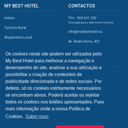
MY BEST HOTEL
CONTACTOS
Hoteis
Tlm.: 968 691 330
Chamada para a rede móvel nacional
Turismo Rural
info@mybesthotel.eu
Alojamento Local
Av. Beato Nuno, 431
2495-401 Fátima
Promoções
Os cookies neste site podem ser utilizados pelo
Campismo
My Best Hotel para melhorar a navegação e
REDES SOCIAIS
Atividades
desempenho do site, analisar a sua utilização e
possibilitar a criação de conteúdos de
Restaurantes
publicidade direcionada e de redes sociais. Por
A Visitar
defeito, só os cookies estritamente necessários
se encontram ativos. Poderá aceitar ou rejeitar
INFORMAÇÕES
todos os cookies nos botões apresentados. Para
mais informação visite a nossa Política de
Política de Privacidade
Cookies.
Saber mais