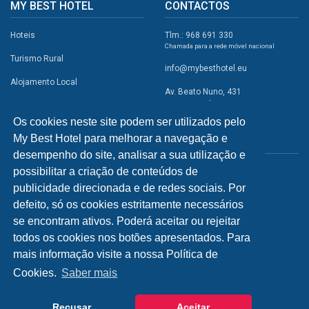
MY BEST HOTEL
CONTACTOS
Hoteis
Tlm.: 968 691 330
Chamada para a rede móvel nacional
Turismo Rural
info@mybesthotel.eu
Alojamento Local
Av. Beato Nuno, 431
2495-401 Fátima
Promoções
Os cookies neste site podem ser utilizados pelo
Campismo
My Best Hotel para melhorar a navegação e
REDES SOCIAIS
Atividades
desempenho do site, analisar a sua utilização e
possibilitar a criação de conteúdos de
Restaurantes
publicidade direcionada e de redes sociais. Por
A Visitar
defeito, só os cookies estritamente necessários
se encontram ativos. Poderá aceitar ou rejeitar
INFORMAÇÕES
todos os cookies nos botões apresentados. Para
mais informação visite a nossa Política de
Política de Privacidade
Cookies.
Saber mais
Recusar
Aceitar