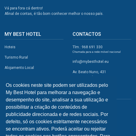
Vá para fora cá dentro!
Afinal de contas, é tão bom conhecer melhor o nosso país.
MY BEST HOTEL
CONTACTOS
Hoteis
Tlm.: 968 691 330
Chamada para a rede móvel nacional
Turismo Rural
info@mybesthotel.eu
Alojamento Local
Av. Beato Nuno, 431
2495-401 Fátima
Promoções
Os cookies neste site podem ser utilizados pelo
Campismo
My Best Hotel para melhorar a navegação e
REDES SOCIAIS
Atividades
desempenho do site, analisar a sua utilização e
possibilitar a criação de conteúdos de
Restaurantes
publicidade direcionada e de redes sociais. Por
A Visitar
defeito, só os cookies estritamente necessários
se encontram ativos. Poderá aceitar ou rejeitar
INFORMAÇÕES