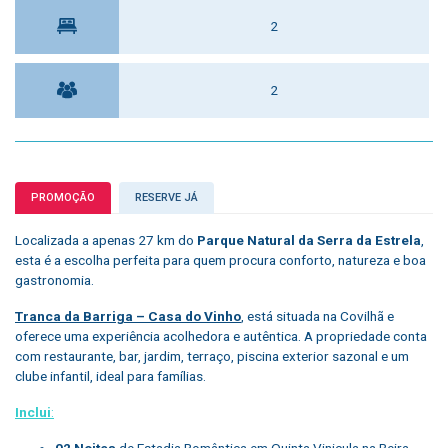
2
2
PROMOÇÃO
RESERVE JÁ
Localizada a apenas 27 km do
Parque Natural da Serra da Estrela
,
esta é a escolha perfeita para quem procura conforto, natureza e boa
gastronomia.
Tranca da Barriga – Casa do Vinho
, está situada na Covilhã e
oferece uma experiência acolhedora e autêntica. A propriedade conta
com restaurante, bar, jardim, terraço, piscina exterior sazonal e um
clube infantil, ideal para famílias.
Inclui
:
02 Noites
de Estadia Romântica em Quinta Vinicula na Beira