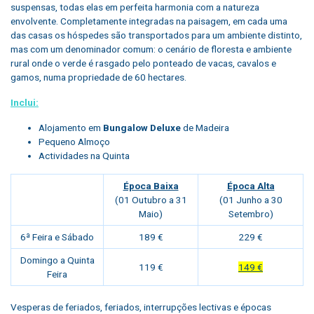
suspensas, todas elas em perfeita harmonia com a natureza
envolvente. Completamente integradas na paisagem, em cada uma
das casas os hóspedes são transportados para um ambiente distinto,
mas com um denominador comum: o cenário de floresta e ambiente
rural onde o verde é rasgado pelo ponteado de vacas, cavalos e
gamos, numa propriedade de 60 hectares.
Inclui:
Alojamento em
Bungalow Deluxe
de Madeira
Pequeno Almoço
Actividades na Quinta
Época Baixa
Época Alta
(01 Outubro a 31
(01 Junho a 30
Maio)
Setembro)
6ª Feira e Sábado
189 €
229 €
Domingo a Quinta
119 €
149 €
Feira
Vesperas de feriados, feriados, interrupções lectivas e épocas