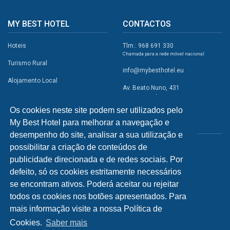
MY BEST HOTEL
CONTACTOS
Hoteis
Tlm.: 968 691 330
Chamada para a rede móvel nacional
Turismo Rural
info@mybesthotel.eu
Alojamento Local
Av. Beato Nuno, 431
2495-401 Fátima
Promoções
Os cookies neste site podem ser utilizados pelo
Campismo
My Best Hotel para melhorar a navegação e
REDES SOCIAIS
Atividades
desempenho do site, analisar a sua utilização e
possibilitar a criação de conteúdos de
Restaurantes
publicidade direcionada e de redes sociais. Por
A Visitar
defeito, só os cookies estritamente necessários
se encontram ativos. Poderá aceitar ou rejeitar
INFORMAÇÕES
todos os cookies nos botões apresentados. Para
mais informação visite a nossa Política de
Política de Privacidade
Cookies.
Saber mais