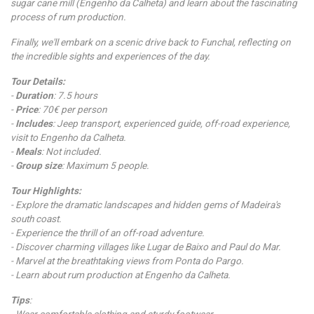
sugar cane mill (Engenho da Calheta) and learn about the fascinating
process of rum production.
Finally, we'll embark on a scenic drive back to Funchal, reflecting on
the incredible sights and experiences of the day.
Tour Details:
-
Duration
: 7.5 hours
-
Price
: 70€ per person
-
Includes
: Jeep transport, experienced guide, off-road experience,
visit to Engenho da Calheta.
-
Meals
: Not included.
-
Group size
: Maximum 5 people.
Tour Highlights:
- Explore the dramatic landscapes and hidden gems of Madeira's
south coast.
- Experience the thrill of an off-road adventure.
- Discover charming villages like Lugar de Baixo and Paul do Mar.
- Marvel at the breathtaking views from Ponta do Pargo.
- Learn about rum production at Engenho da Calheta.
Tips
:
- Wear comfortable clothing and sturdy footwear.