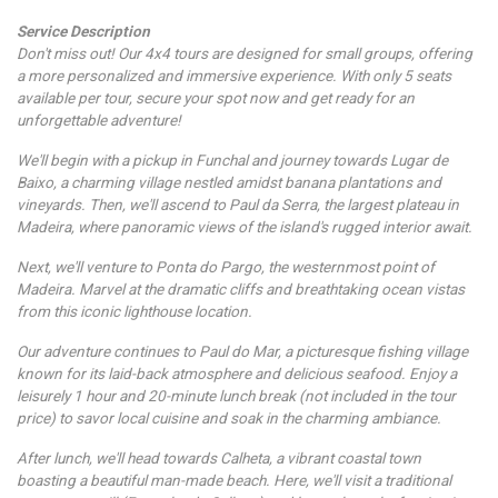
Service Description
Don't miss out! Our 4x4 tours are designed for small groups, offering
a more personalized and immersive experience. With only 5 seats
available per tour, secure your spot now and get ready for an
unforgettable adventure!
We'll begin with a pickup in Funchal and journey towards Lugar de
Baixo, a charming village nestled amidst banana plantations and
vineyards. Then, we'll ascend to Paul da Serra, the largest plateau in
Madeira, where panoramic views of the island's rugged interior await.
Next, we'll venture to Ponta do Pargo, the westernmost point of
Madeira. Marvel at the dramatic cliffs and breathtaking ocean vistas
from this iconic lighthouse location.
Our adventure continues to Paul do Mar, a picturesque fishing village
known for its laid-back atmosphere and delicious seafood. Enjoy a
leisurely 1 hour and 20-minute lunch break (not included in the tour
price) to savor local cuisine and soak in the charming ambiance.
After lunch, we'll head towards Calheta, a vibrant coastal town
boasting a beautiful man-made beach. Here, we'll visit a traditional