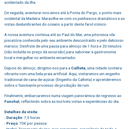
acidentado da ilha.
De seguida, aventurar-nos-emos até à Ponta do Pargo, o ponto mais
ocidental da Madeira. Maravilhe-se com os penhascos dramáticos e as
vistas deslumbrantes do oceano a partir deste farol icónico.
A nossa aventura continua até ao Paul do Mar, uma pitoresca vila
piscatória conhecida pelo seu ambiente descontraído e pelo delicioso
marisco. Desfrute de uma pausa para almoço de 1 hora e 20 minutos
(não incluída no preço da excursão) para saborear a gastronomia
local e mergulhar no ambiente encantador.
Depois do almoço, dirigimo-nos para a
Calheta
, uma cidade costeira
vibrante com uma bela praia artificial. Aqui, visitaremos um engenho
tradicional de cana-de-açúcar (Engenho da Calheta) e aprenderemos
sobre o fascinante processo de produção de rum.
Finalmente, embarcaremos numa viagem panorâmica de regresso ao
Funchal
, reflectindo sobre as incríveis vistas e experiências do dia.
Detalhes da visita:
-
Duração
: 7,5 horas
-
Preço
: 70€ por pessoa
-
Inclui
: Transporte de jipe, guia experiente, experiência de todo-o-