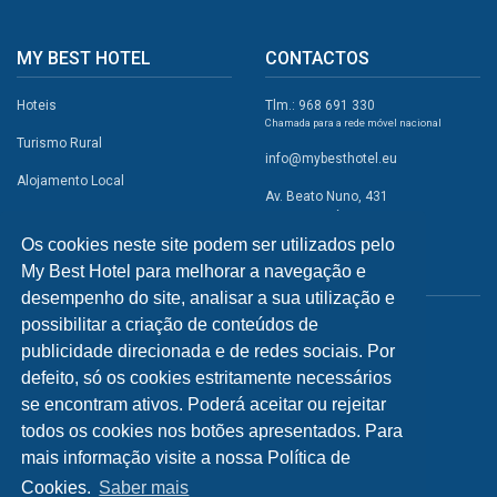
MY BEST HOTEL
CONTACTOS
Hoteis
Tlm.: 968 691 330
Chamada para a rede móvel nacional
Turismo Rural
info@mybesthotel.eu
Alojamento Local
Av. Beato Nuno, 431
2495-401 Fátima
Promoções
Os cookies neste site podem ser utilizados pelo
Campismo
My Best Hotel para melhorar a navegação e
REDES SOCIAIS
Atividades
desempenho do site, analisar a sua utilização e
possibilitar a criação de conteúdos de
Restaurantes
publicidade direcionada e de redes sociais. Por
A Visitar
defeito, só os cookies estritamente necessários
se encontram ativos. Poderá aceitar ou rejeitar
INFORMAÇÕES
todos os cookies nos botões apresentados. Para
mais informação visite a nossa Política de
Política de Privacidade
Cookies.
Saber mais