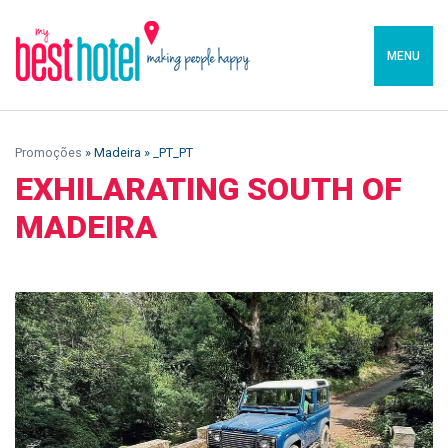
MENU
Promoções
» Madeira » _PT_PT
EXHILARATING SOUTH OF
MADEIRA