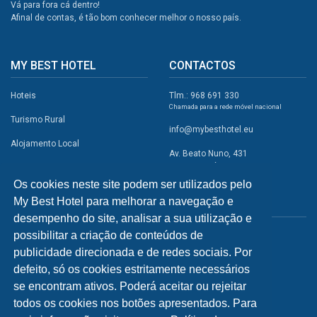
Vá para fora cá dentro!
Afinal de contas, é tão bom conhecer melhor o nosso país.
MY BEST HOTEL
CONTACTOS
Hoteis
Tlm.: 968 691 330
Chamada para a rede móvel nacional
Turismo Rural
info@mybesthotel.eu
Alojamento Local
Av. Beato Nuno, 431
2495-401 Fátima
Promoções
Os cookies neste site podem ser utilizados pelo
Campismo
My Best Hotel para melhorar a navegação e
REDES SOCIAIS
Atividades
desempenho do site, analisar a sua utilização e
possibilitar a criação de conteúdos de
Restaurantes
publicidade direcionada e de redes sociais. Por
A Visitar
defeito, só os cookies estritamente necessários
se encontram ativos. Poderá aceitar ou rejeitar
INFORMAÇÕES
todos os cookies nos botões apresentados. Para