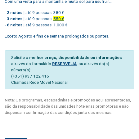
Com uma vista para a montanha e muito sol para usufruir…
-
2 noites
| até 9 pessoas: 380 €
-
3 noites
| até 9 pessoas:
550 €
-
6 noites
| até 9 pessoas: 1.000 €
Exceto Agosto e fins de semana prolongados ou pontes.
Solicite o
melhor preço, disponibilidade ou informações
através do formulário
RESERVE JÁ
, ou através do(s)
número(s):
(+351) 937 122 416
Chamada Rede Móvel Nacional
Nota:
Os programas, escapadinhas e promoções aqui apresentadas,
são da responsabilidade das unidades hoteleiras promotoras e não
dispensam confirmação das condições junto das mesmas.