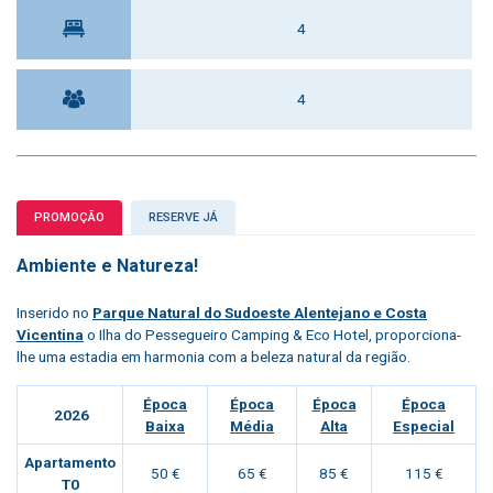
4
4
PROMOÇÃO
RESERVE JÁ
Ambiente e Natureza!
Inserido no
Parque Natural do Sudoeste Alentejano e Costa
Vicentina
o
Ilha do Pessegueiro Camping & Eco Hotel
, proporciona-
lhe uma estadia em harmonia com a beleza natural da região.
Época
Época
Época
Época
2026
Baixa
Média
Alta
Especial
Apartamento
50 €
65 €
85 €
115 €
T0