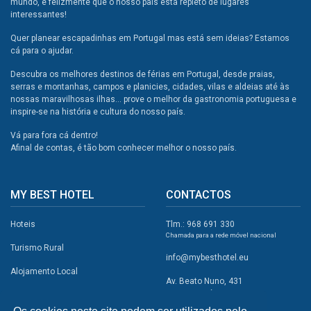
mundo, e felizmente que o nosso país está repleto de lugares
interessantes!
Quer planear escapadinhas em Portugal mas está sem ideias? Estamos
cá para o ajudar.
Descubra os melhores destinos de férias em Portugal, desde praias,
serras e montanhas, campos e planicies, cidades, vilas e aldeias até às
nossas maravilhosas ilhas... prove o melhor da gastronomia portuguesa e
inspire-se na história e cultura do nosso país.
Vá para fora cá dentro!
Afinal de contas, é tão bom conhecer melhor o nosso país.
MY BEST HOTEL
CONTACTOS
Hoteis
Tlm.: 968 691 330
Chamada para a rede móvel nacional
Turismo Rural
info@mybesthotel.eu
Alojamento Local
Av. Beato Nuno, 431
2495-401 Fátima
Promoções