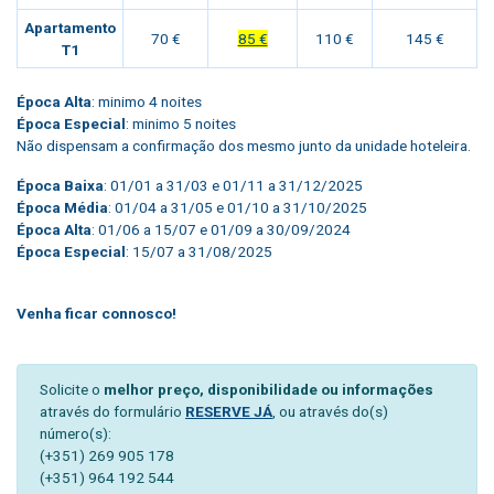
Apartamento
70 €
85 €
110 €
145 €
T1
Época Alta
: minimo 4 noites
Época Especial
: minimo 5 noites
Não dispensam a confirmação dos mesmo junto da unidade hoteleira.
Época Baixa
: 01/01 a 31/03 e 01/11 a 31/12/2025
Época Média
: 01/04 a 31/05 e 01/10 a 31/10/2025
Época Alta
: 01/06 a 15/07 e 01/09 a 30/09/2024
Época Especial
: 15/07 a 31/08/2025
Venha ficar connosco!
Solicite o
melhor preço, disponibilidade ou informações
através do formulário
RESERVE JÁ
, ou através do(s)
número(s):
(+351) 269 905 178
(+351) 964 192 544