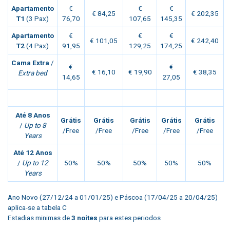
Apartamento
€
€
€
€ 84,25
€ 202,35
T1
(3 Pax)
76,70
107,65
145,35
Apartamento
€
€
€
€ 101,05
€ 242,40
T2
(4 Pax)
91,95
129,25
174,25
Cama Extra
/
€
€
€ 16,10
€ 19,90
€ 38,35
Extra bed
14,65
27,05
Até 8 Anos
Grátis
Grátis
Grátis
Grátis
Grátis
/
Up to 8
/Free
/Free
/Free
/Free
/Free
Years
Até 12 Anos
/
Up to 12
50%
50%
50%
50%
50%
Years
Ano Novo (27/12/24 a 01/01/25) e Páscoa (17/04/25 a 20/04/25)
aplica-se a tabela C
Estadias minimas de
3 noites
para estes periodos