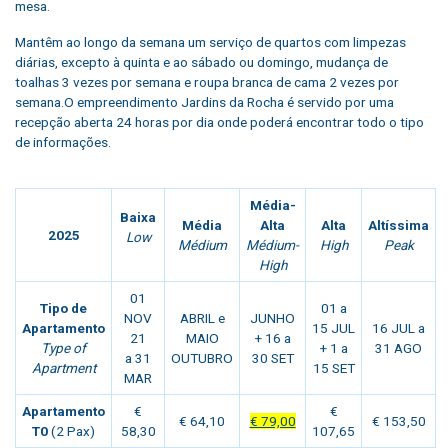
mesa.
Mantêm ao longo da semana um serviço de quartos com limpezas
diárias, excepto à quinta e ao sábado ou domingo, mudança de
toalhas 3 vezes por semana e roupa branca de cama 2 vezes por
semana.O empreendimento Jardins da Rocha é servido por uma
recepção aberta 24 horas por dia onde poderá encontrar todo o tipo
de informações.
Média-
Baixa
Média
Alta
Alta
Altíssima
2025
Low
Médium
Médium-
High
Peak
High
01
Tipo de
01 a
NOV
ABRIL e
JUNHO
Apartamento
15 JUL
16 JUL a
21
MAIO
+ 16 a
Type of
+ 1 a
31 AGO
a 31
OUTUBRO
30 SET
Apartment
15 SET
MAR
Apartamento
€
€
€ 64,10
€ 79,00
€ 153,50
T0
(2 Pax)
58,30
107,65