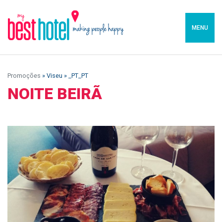
MENU
Promoções
» Viseu » _PT_PT
NOITE BEIRÃ