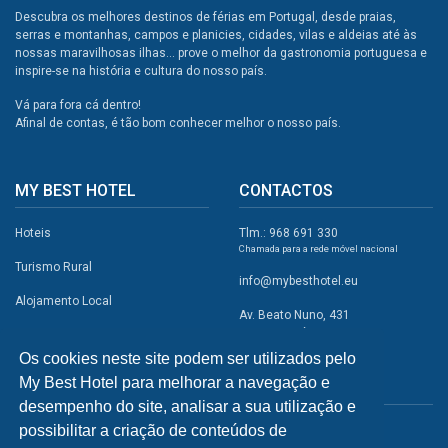
Descubra os melhores destinos de férias em Portugal, desde praias,
serras e montanhas, campos e planicies, cidades, vilas e aldeias até às
nossas maravilhosas ilhas... prove o melhor da gastronomia portuguesa e
inspire-se na história e cultura do nosso país.
Vá para fora cá dentro!
Afinal de contas, é tão bom conhecer melhor o nosso país.
MY BEST HOTEL
CONTACTOS
Hoteis
Tlm.: 968 691 330
Chamada para a rede móvel nacional
Turismo Rural
info@mybesthotel.eu
Alojamento Local
Av. Beato Nuno, 431
2495-401 Fátima
Promoções
Os cookies neste site podem ser utilizados pelo
Campismo
My Best Hotel para melhorar a navegação e
REDES SOCIAIS
Atividades
desempenho do site, analisar a sua utilização e
possibilitar a criação de conteúdos de
Restaurantes