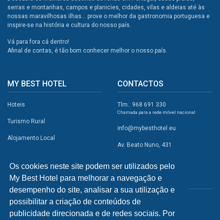
serras e montanhas, campos e planicies, cidades, vilas e aldeias até às
nossas maravilhosas ilhas... prove o melhor da gastronomia portuguesa e
inspire-se na história e cultura do nosso país.
Vá para fora cá dentro!
Afinal de contas, é tão bom conhecer melhor o nosso país.
MY BEST HOTEL
CONTACTOS
Hoteis
Tlm.: 968 691 330
Chamada para a rede móvel nacional
Turismo Rural
info@mybesthotel.eu
Alojamento Local
Av. Beato Nuno, 431
2495-401 Fátima
Promoções
Os cookies neste site podem ser utilizados pelo
Campismo
My Best Hotel para melhorar a navegação e
REDES SOCIAIS
Atividades
desempenho do site, analisar a sua utilização e
possibilitar a criação de conteúdos de
Restaurantes
publicidade direcionada e de redes sociais. Por