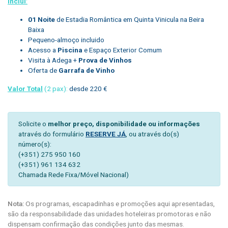
Inclui
:
01 Noite
de Estadia Romântica em Quinta Vinicula na Beira
Baixa
Pequeno-almoço incluido
Acesso a
Piscina
e Espaço Exterior Comum
Visita à Adega +
Prova de Vinhos
Oferta de
Garrafa de Vinho
Valor Total
(2 pax):
desde 220 €
Solicite o
melhor preço, disponibilidade ou informações
através do formulário
RESERVE JÁ
, ou através do(s)
número(s):
(+351) 275 950 160
(+351) 961 134 632
Chamada Rede Fixa/Móvel Nacional)
Nota:
Os programas, escapadinhas e promoções aqui apresentadas,
são da responsabilidade das unidades hoteleiras promotoras e não
dispensam confirmação das condições junto das mesmas.