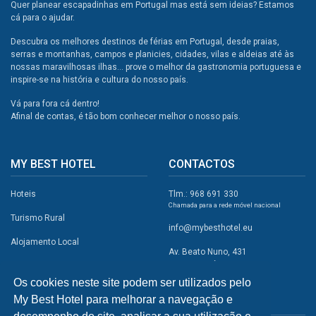
Quer planear escapadinhas em Portugal mas está sem ideias? Estamos
cá para o ajudar.
Descubra os melhores destinos de férias em Portugal, desde praias,
serras e montanhas, campos e planicies, cidades, vilas e aldeias até às
nossas maravilhosas ilhas... prove o melhor da gastronomia portuguesa e
inspire-se na história e cultura do nosso país.
Vá para fora cá dentro!
Afinal de contas, é tão bom conhecer melhor o nosso país.
MY BEST HOTEL
CONTACTOS
Hoteis
Tlm.: 968 691 330
Chamada para a rede móvel nacional
Turismo Rural
info@mybesthotel.eu
Alojamento Local
Av. Beato Nuno, 431
2495-401 Fátima
Promoções
Os cookies neste site podem ser utilizados pelo
Campismo
My Best Hotel para melhorar a navegação e
REDES SOCIAIS
Atividades