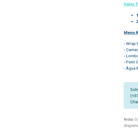
Valor T
Menu 
- Wrap 
- Camar
- Lombo
- Petit
- Água 
Soli
(+3
Cha
Nota:
Os
dispens