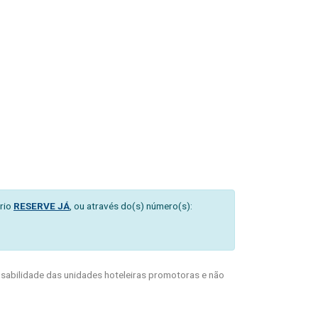
o
rio
RESERVE JÁ
, ou através do(s) número(s):
abilidade das unidades hoteleiras promotoras e não