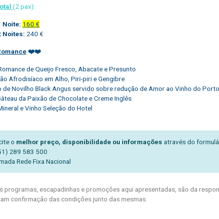
otal
(2 pax):
1 Noite:
160 €
2 Noites:
240 €
Romance
❤️
❤️
Romance de Queijo Fresco, Abacate e Presunto
ão Afrodisíaco em Alho, Piri-piri e Gengibre
 de Novilho Black Angus servido sobre redução de Amor ao Vinho do Port
 Gâteau da Paixão de Chocolate e Creme Inglês
Mineral e Vinho Seleção do Hotel
cite o
melhor preço, disponibilidade ou informações
através do formulá
51) 289 583 500
mada Rede Fixa Nacional
 programas, escapadinhas e promoções aqui apresentadas, são da respons
am confirmação das condições junto das mesmas.