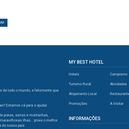
TAR
MY BEST HOTEL
Hoteis
Campismo
Turismo Rural
Atividades
os de todo o mundo, e felizmente que
Alojamento Local
Restaurant
Promoções
A Visitar
s? Estamos cá para o ajudar.
de praias, serras e montanhas,
INFORMAÇÕES
maravilhosas ilhas... prove o melhor
a do nosso país.