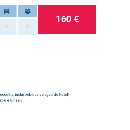
160 €
1
2
 escolha, inclui bebidas seleção do hotel)
rco
e Ginásio