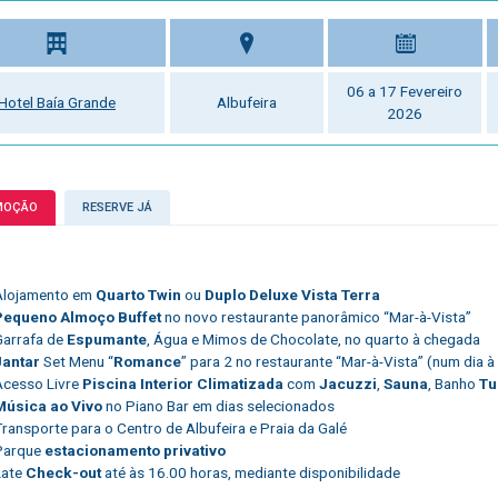
06 a 17 Fevereiro
Hotel Baía Grande
Albufeira
2026
MOÇÃO
RESERVE JÁ
Alojamento em
Quarto Twin
ou
Duplo Deluxe Vista Terra
Pequeno Almoço Buffet
no novo restaurante panorâmico “Mar-à-Vista”
Garrafa de
Espumante
, Água e Mimos de Chocolate, no quarto à chegada
Jantar
Set Menu “
Romance
” para 2 no restaurante “Mar-à-Vista” (num dia à
Acesso Livre
Piscina Interior Climatizada
com
Jacuzzi
,
Sauna
, Banho
Tu
Música ao Vivo
no Piano Bar em dias selecionados
ransporte para o Centro de Albufeira e Praia da Galé
Parque
estacionamento privativo
Late
Check-out
até às 16.00 horas, mediante disponibilidade