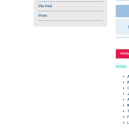
Vila Real
Viseu
PRO
Inclui:
T