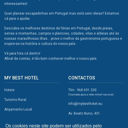
interessantes!
Quer planear escapadinhas em Portugal mas está sem ideias? Estamos
cá para o ajudar.
Descubra os melhores destinos de férias em Portugal, desde praias,
serras e montanhas, campos e planicies, cidades, vilas e aldeias até às
nossas maravilhosas ilhas... prove o melhor da gastronomia portuguesa e
inspire-se na história e cultura do nosso país.
Vá para fora cá dentro!
Afinal de contas, é tão bom conhecer melhor o nosso país.
MY BEST HOTEL
CONTACTOS
Hoteis
Tlm.: 968 691 330
Chamada para a rede móvel nacional
Turismo Rural
info@mybesthotel.eu
Alojamento Local
Av. Beato Nuno, 431
2495-401 Fátima
Promoções
Os cookies neste site podem ser utilizados pelo