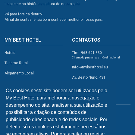
inspire-se na história e cultura do nosso país.
Vá para fora cá dentro!
Afinal de contas, é tão bom conhecer melhor o nosso país.
MY BEST HOTEL
CONTACTOS
Hoteis
Tlm.: 968 691 330
Chamada para a rede móvel nacional
Turismo Rural
info@mybesthotel.eu
Alojamento Local
Av. Beato Nuno, 431
2495-401 Fátima
Promoções
Os cookies neste site podem ser utilizados pelo
Campismo
My Best Hotel para melhorar a navegação e
REDES SOCIAIS
Atividades
desempenho do site, analisar a sua utilização e
possibilitar a criação de conteúdos de
Restaurantes
publicidade direcionada e de redes sociais. Por
A Visitar
defeito, só os cookies estritamente necessários
se encontram ativos. Poderá aceitar ou rejeitar