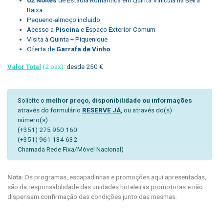
Baixa
Pequeno-almoço incluido
Acesso a
Piscina
e Espaço Exterior Comum
Visita à Quinta + Piquenique
Oferta de
Garrafa de Vinho
Valor Total
(2 pax):
desde 250 €
Solicite o
melhor preço, disponibilidade ou informações
através do formulário
RESERVE JÁ
, ou através do(s)
número(s):
(+351) 275 950 160
(+351) 961 134 632
Chamada Rede Fixa/Móvel Nacional)
Nota:
Os programas, escapadinhas e promoções aqui apresentadas,
são da responsabilidade das unidades hoteleiras promotoras e não
dispensam confirmação das condições junto das mesmas.