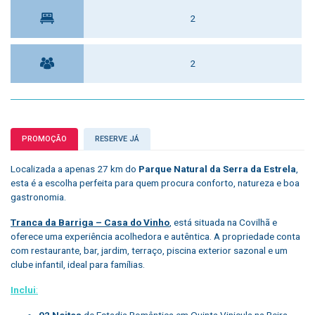
2
2
PROMOÇÃO
RESERVE JÁ
Localizada a apenas 27 km do
Parque Natural da Serra da Estrela
,
esta é a escolha perfeita para quem procura conforto, natureza e boa
gastronomia.
Tranca da Barriga – Casa do Vinho
, está situada na Covilhã e
oferece uma experiência acolhedora e autêntica. A propriedade conta
com restaurante, bar, jardim, terraço, piscina exterior sazonal e um
clube infantil, ideal para famílias.
Inclui
:
02 Noites
de Estadia Romântica em Quinta Vinicula na Beira