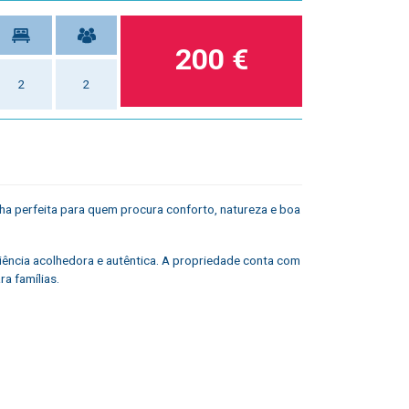
200 €
2
2
olha perfeita para quem procura conforto, natureza e boa
riência acolhedora e autêntica. A propriedade conta com
ra famílias.