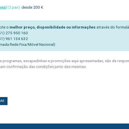
otal
(2 pax):
desde 200 €
cite o
melhor preço, disponibilidade ou informações
através do formulá
51) 275 950 160
51) 961 134 632
mada Rede Fixa/Móvel Nacional)
 programas, escapadinhas e promoções aqui apresentadas, são da respons
am confirmação das condições junto das mesmas.
TAR