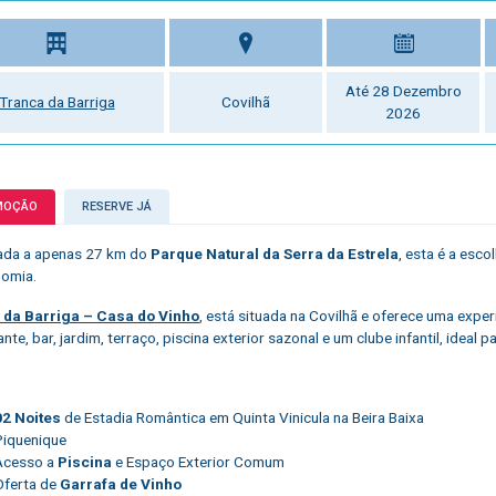
Até 28 Dezembro
Tranca da Barriga
Covilhã
2026
MOÇÃO
RESERVE JÁ
ada a apenas 27 km do
Parque Natural da Serra da Estrela
, esta é a esc
nomia.
 da Barriga – Casa do Vinho
, está situada na Covilhã e oferece uma expe
nte, bar, jardim, terraço, piscina exterior sazonal e um clube infantil, ideal pa
02 Noites
de Estadia Romântica em Quinta Vinicula na Beira Baixa
Piquenique
Acesso a
Piscina
e Espaço Exterior Comum
Oferta de
Garrafa de Vinho