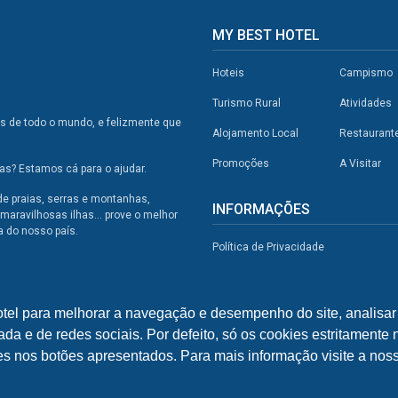
MY BEST HOTEL
Hoteis
Campismo
Turismo Rural
Atividades
os de todo o mundo, e felizmente que
Alojamento Local
Restaurant
Promoções
A Visitar
s? Estamos cá para o ajudar.
de praias, serras e montanhas,
INFORMAÇÕES
maravilhosas ilhas... prove o melhor
a do nosso país.
Política de Privacidade
otel para melhorar a navegação e desempenho do site, analisar 
ada e de redes sociais. Por defeito, só os cookies estritamente
ies nos botões apresentados. Para mais informação visite a noss
© 2026 - My Best Hotel Portugal | by
bild.pt