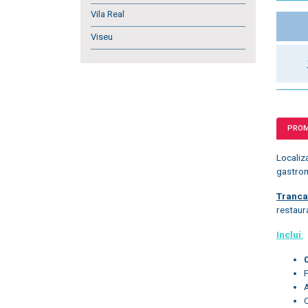
Vila Real
Viseu
PRO
Localiz
gastro
Tranca
restaura
Inclui
: