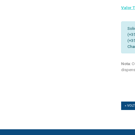
Valor T
Soli
(+3
(+3
Cha
Nota:
Os
dispens
« VOL