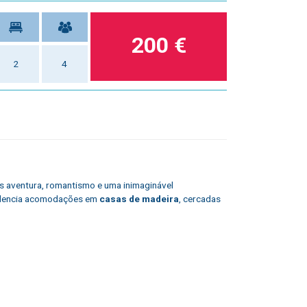
200 €
2
4
 aventura, romantismo e uma inimaginável
ovidencia acomodações em
casas de madeira
, cercadas