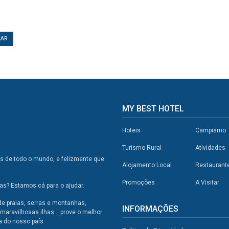
TAR
MY BEST HOTEL
Hoteis
Campismo
Turismo Rural
Atividades
os de todo o mundo, e felizmente que
Alojamento Local
Restaurant
Promoções
A Visitar
s? Estamos cá para o ajudar.
de praias, serras e montanhas,
INFORMAÇÕES
maravilhosas ilhas... prove o melhor
a do nosso país.