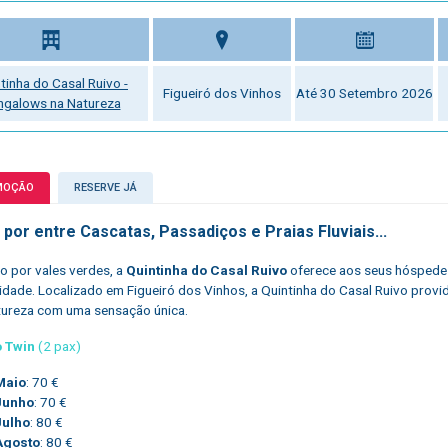
tinha do Casal Ruivo -
Figueiró dos Vinhos
Até 30 Setembro 2026
ngalows na Natureza
MOÇÃO
RESERVE JÁ
por entre Cascatas, Passadiços e Praias Fluviais...
 por vales verdes, a
Quintinha do Casal Ruivo
oferece aos seus hóspedes
lidade. Localizado em Figueiró dos Vinhos, a Quintinha do Casal Ruivo pr
tureza com uma sensação única.
o Twin
(2 pax)
Maio
: 70 €
Junho
:
70 €
Julho
: 80 €
Agosto
: 80 €