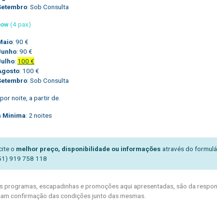
Setembro
: Sob Consulta
low
(4 pax)
Maio
: 90 €
Junho
: 90 €
Julho
:
100 €
Agosto
: 100 €
Setembro
: Sob Consulta
or noite, a partir de.
a Minima
: 2 noites
cite o
melhor preço, disponibilidade ou informações
através do formulá
51) 919 758 118
 programas, escapadinhas e promoções aqui apresentadas, são da respons
am confirmação das condições junto das mesmas.