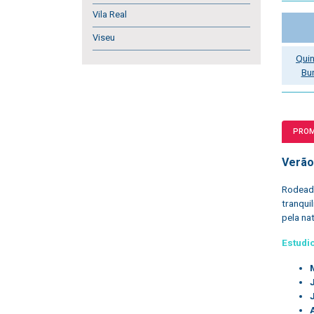
Vila Real
Viseu
Quin
Bu
PRO
Verão 
Rodeado
tranqui
pela na
Estudi