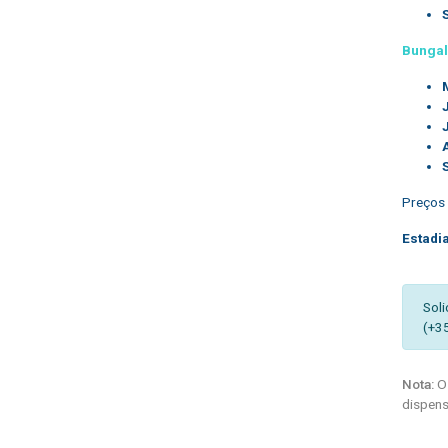
Bunga
Preços p
Estadi
Soli
(+3
Nota:
Os
dispens