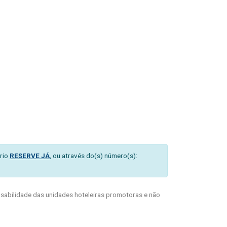
rio
RESERVE JÁ
, ou através do(s) número(s):
abilidade das unidades hoteleiras promotoras e não